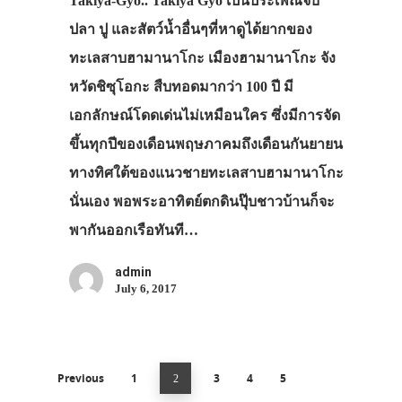
Takiya-Gyo.. Takiya Gyo เป็นประเพณีจับ
ปลา ปู และสัตว์น้ำอื่นๆที่หาดูได้ยากของ
ทะเลสาบฮามานาโกะ เมืองฮามานาโกะ จัง
หวัดชิซุโอกะ สืบทอดมากว่า 100 ปี มี
เอกลักษณ์โดดเด่นไม่เหมือนใคร ซึ่งมีการจัด
ขึ้นทุกปีของเดือนพฤษภาคมถึงเดือนกันยายน
ทางทิศใต้ของแนวชายทะเลสาบฮามานาโกะ
นั่นเอง พอพระอาทิตย์ตกดินปุ๊บชาวบ้านก็จะ
พากันออกเรือทันที…
admin
July 6, 2017
Previous
1
3
4
5
2