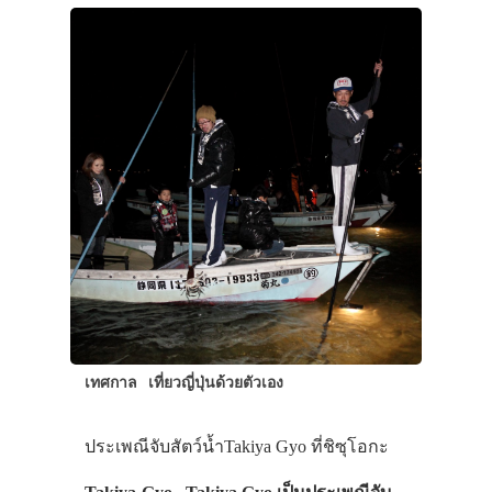
เทศกาล
เที่ยวญี่ปุ่นด้วยตัวเอง
ประเพณีจับสัตว์น้ำTakiya Gyo ที่ชิซุโอกะ