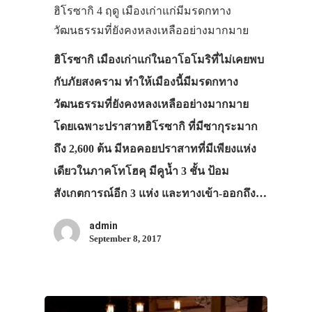
ประเทศญี่ปุ่น
ฮิโรซากิ 4 ฤดู เมืองเก่าแก่มีมรดกทาง
เที่ยวญี่ปุ่นด้วย
วัฒนธรรมที่ยังคงหลงเหลืออย่างมากมาย
เอง
ฮิโรซากิ เมืองเก่าแก่ในอาโอโมริที่ไม่เคยพบ
รถบัส
กับภัยสงคราม ทำให้เมืองนี้มีมรดกทาง
วัฒนธรรมที่ยังคงหลงเหลืออย่างมากมาย
เดินทาง
โดยเฉพาะปราสาทฮิโรซากิ ที่มีซากุระมาก
ทัวร์
ถึง 2,600 ต้น มีหอคอยปราสาทที่มีเพียงแห่ง
ที่พัก
เดียวในภาคโทโฮคุ มีคูน้ำ 3 ชั้น ป้อม
สาระน่ารู้
สังเกตการณ์อีก 3 แห่ง และทางเข้า-ออกถึง…
VIDEO
admin
September 8, 2017
ภาพประทับใจ