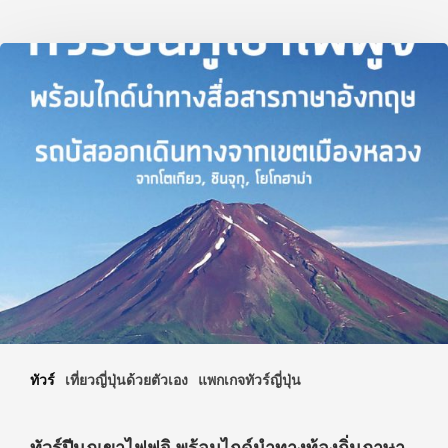
ประเทศญี่ปุ่น
เที่ยวญี่ปุ่นด้วย
เอง
รถบัส
เดินทาง
ทัวร์
ที่พัก
สาระน่ารู้
VIDEO
ทัวร์
เที่ยวญี่ปุ่นด้วยตัวเอง
แพกเกจทัวร์ญี่ปุ่น
ภาพประทับใจ