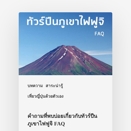
ประเทศญี่ปุ่น
เที่ยวญี่ปุ่นด้วย
เอง
รถบัส
บทความ
สาระน่ารู้
เดินทาง
เที่ยวญี่ปุ่นด้วยตัวเอง
ทัวร์
ที่พัก
คำถามที่พบบ่อยเกี่ยวกับทัวร์ปีน
ภูเขาไฟฟูจิ FAQ
สาระน่ารู้