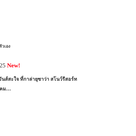
ยตัวเอง
025
New!
ันส์สะใจ ที่กาล่ายุซาว่า สโนว์รีสอร์ท
นาคม…