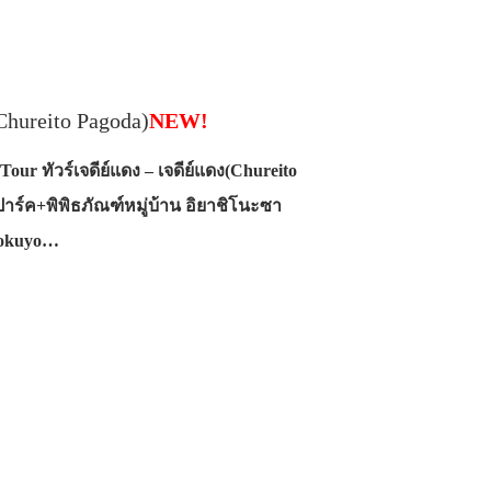
(Chureito Pagoda)
NEW!
our ทัวร์เจดีย์แดง – เจดีย์แดง(Chureito
ร์ค+พิพิธภัณฑ์หมู่บ้าน อิยาชิโนะซา
Kokuyo…