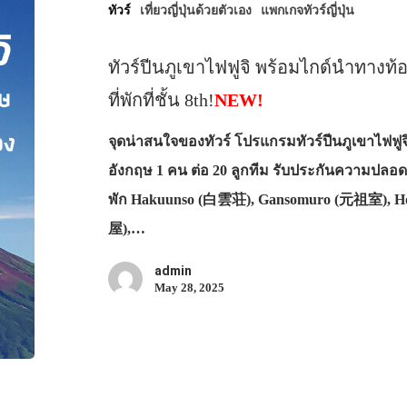
ทัวร์
เที่ยวญี่ปุ่นด้วยตัวเอง
แพกเกจทัวร์ญี่ปุ่น
ทัวร์ปีนภูเขาไฟฟูจิ พร้อมไกด์นำทาง
ที่พักที่ชั้น 8th!
NEW!
จุดน่าสนใจของทัวร์ โปรแกรมทัวร์ปีนภูเขาไฟฟู
อังกฤษ 1 คน ต่อ 20 ลูกทีม รับประกันความปลอดภัย
พัก Hakuunso (白雲荘), Gansomuro (元祖室), 
屋),…
admin
May 28, 2025