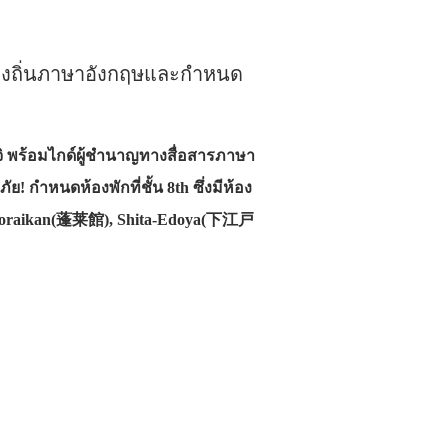
ท้องถิ่นภาษาอังกฤษและกำหนด
จิ พร้อมไกด์ผู้ชำนาญทางสื่อสารภาษา
! กำหนดห้องพักที่ชั้น 8th ซึ่งมีห้อง
Horaikan(蓬莱館), Shita-Edoya(下江戸