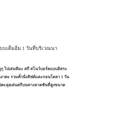
บบเต็มอิ่ม 1 วันที่บริเวณนา
จูกุ ไปเล่นหิมะ สกี สโนว์บอร์ดแบบอิสระ
ดนีงาตะ รวมตั๋วนั่งลิฟต์และกอนโดลา 1 วัน
 ไปตะลุยเล่นสกีบนทางลาดชันที่สูงขนาด