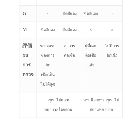
G
×
ขีดสีแดง
ขีดสีแดง
×
M
ขีดสีแดง
ขีดสีแดง
×
×
評価
ระยะแรก
อาการ
ผู้ที่เคย
ไม่มีการ
ผล
ของการ
ติดเชื้อ
ติดเชื้อ
ติดเชื้อ
การ
ติด
แล้ว
ประเทศญี่ปุ่น
ตรวจ
เชื้อ(เป็น
เที่ยวญี่ปุ่นด้วย
ไปได้สูง)
เอง
กรุณาไปสถาน
หากมีอาการกรุณาไป
รถบัส
พยาบาลโดยด่วน
สถานพยาบาล
เดินทาง
ทัวร์