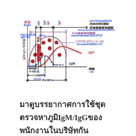
ที่พัก
สาระน่ารู้
VIDEO
ภาพประทับใจ
มาดูบรรยากาศการใช้ชุด
ตรวจหาภูมิIgM/IgGของ
พนักงานในบริษัทกัน