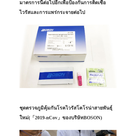
มาตรการนี้ต่อไปอีกเพื่อป้องกันการติดเชื้อ
ไวรัสและการแพร่กระจายต่อไป
ชุดตรวจภูมิคุ้มกันโรคไวรัสโคโรน่าสายพันธุ์
ใหม่(「2019-nCov」ของบริษัทBOSON)