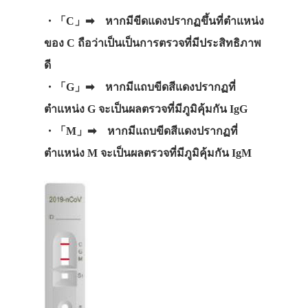
・「C」➡ หากมีขีดแดงปรากฏขึ้นที่ตำแหน่ง
ของ C ถือว่าเป็นเป็นการตรวจที่มีประสิทธิภาพ
ดี
・「G」➡ หากมีแถบขีดสีแดงปรากฏที่
ตำแหน่ง G จะเป็นผลตรวจที่มีภูมิคุ้มกัน IgG
・「M」➡ หากมีแถบขีดสีแดงปรากฏที่
ตำแหน่ง M จะเป็นผลตรวจที่มีภูมิคุ้มกัน IgM