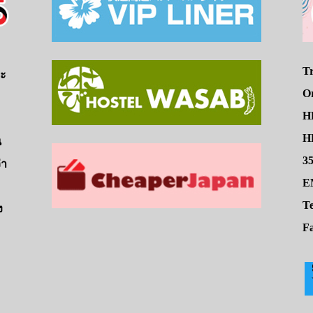
Tr
จะ
O
H
HE
น
3
่า
E
Te
ง
Fa