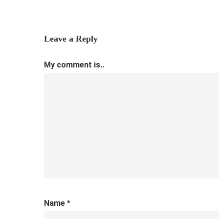
Leave a Reply
My comment is..
Name
*