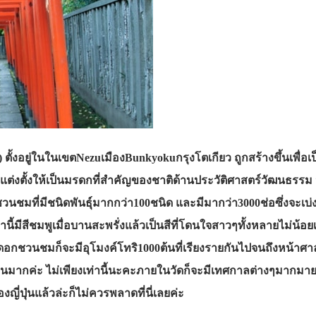
) ตั้งอยู่ในในเขตNezuเมืองBunkyokuกรุงโตเกียว ถูกสร้างขึ้นเพื่
้ถูกแต่งตั้งให้เป็นมรดกที่สำคัญของชาติด้านประวัติศาสตร์วัฒนธร
วนชมที่มีชนิดพันธุ์มากกว่า100ชนิด และมีมากว่า3000ช่อซึ่งจ
่านี้มีสีชมพูเมื่อบานสะพรั่งแล้วเป็นสีที่โดนใจสาวๆทั้งหลายไม่
่งดอกชวนชมก็จะมีอุโมงค์โทริ1000ต้นที่เรียงรายกันไปจนถึงหน้าศาลเ
นมากค่ะ ไม่เพียงเท่านี้นะคะภายในวัดก็จะมีเทศกาลต่างๆมากมายค
ี่ปุ่นแล้วล่ะก็ไม่ควรพลาดที่นี่เลยค่ะ