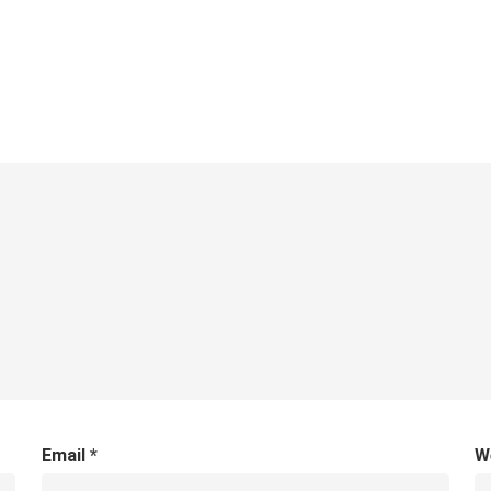
Email
*
W