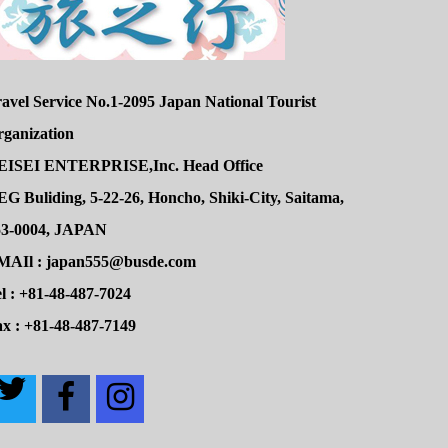
avel Service No.1-2095 Japan National Tourist
rganization
EISEI ENTERPRISE,Inc. Head Office
G Buliding, 5-22-26, Honcho, Shiki-City, Saitama,
53-0004, JAPAN
MAIl : japan555@busde.com
l : +81-48-487-7024
x : +81-48-487-7149