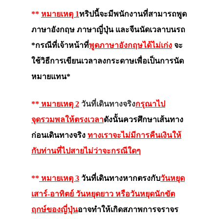
**
หมายเหตุ 1
ทริปนี้จะมีพนักงานที่สามารถพูด
ภาษาอังกฤษ ภาษาญี่ปุ่น และจีนนัดเวลาบนรถ
*กรณีที่เจ้าหน้าที่
พูดภาษาอังกฤษได้ไม่เก่ง
จะ
ใช้วิธีการเขียนเวลาลงกระดาษเพื่อเป็นการนัด
หมายแทน*
**
หมายเหตุ 2
วันที่เดินทางจริง
กรุณาไป
จุดรวมพลให้ตรงเวลา
ดังนั้นควรศึกษาเส้นทาง
ก่อนเดินทางจริง
ทางเราจะไม่มีการคืนเงินให้
กับท่านที่ไปสายไม่ว่าจะกรณีใดๆ
**
หมายเหตุ 3
วันที่เดินทางหากตรงกับ
วันหยุด
เสาร์-อาทิตย์ วันหยุดยาว หรือวันหยุดนักขัต
ฤกษ์ของญี่ปุ่น
อาจทำให้เกิดสภาพการจราจร