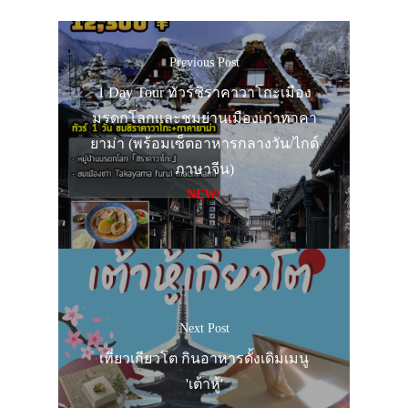
Previous Post
1 Day Tour ทัวร์ชิราคาวาโกะเมือง
มรดกโลกและชมย่านเมืองเก่าทาคา
ยาม่า (พร้อมเซ็ตอาหารกลางวัน/ไกด์
ภาษาจีน)
NEW!
Next Post
เที่ยวเกียวโต กินอาหารดั้งเดิมเมนู
'เต้าหู้'