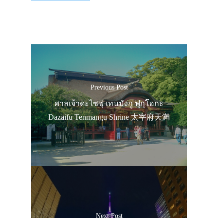
Previous Post
ศาลเจ้าดะไซฟุ เทนมังกู ฟุกุโอกะ
Dazaifu Tenmangu Shrine 太宰府天満
Next Post