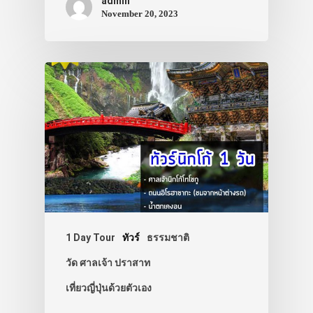
admin
November 20, 2023
ประเทศญี่ปุ่น
เที่ยวญี่ปุ่นด้วย
เอง
รถบัส
เดินทาง
ทัวร์
1 Day Tour
ทัวร์
ธรรมชาติ
ที่พัก
วัด ศาลเจ้า ปราสาท
เที่ยวญี่ปุ่นด้วยตัวเอง
สาระน่ารู้