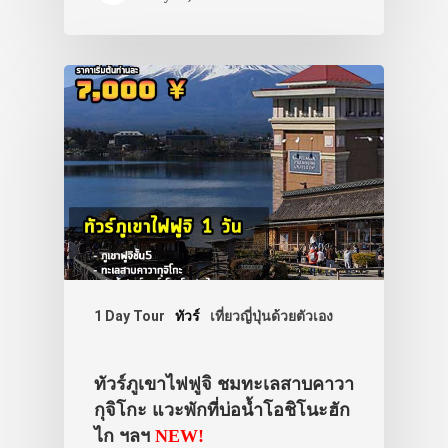
1 Day Tour
ทัวร์
เที่ยวญี่ปุ่นด้วยตัวเอง
ทัวร์ภูเขาไฟฟูจิ ชมทะเลสาบคาวา
กุจิโกะ แวะพักที่บ่อน้ำโอชิโนะฮัก
ไก ฯลฯ
NEW!