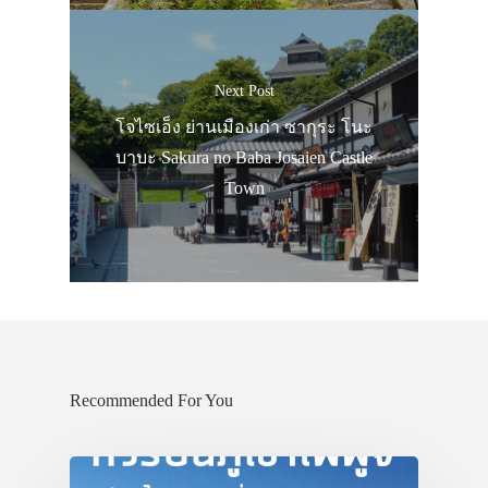
Next Post
โจไซเอ็ง ย่านเมืองเก่า ซากุระ โนะ
บาบะ Sakura no Baba Josaien Castle
Town
Recommended For You