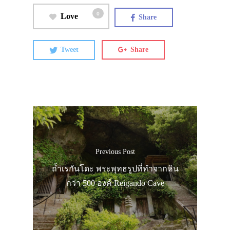
เอง
0
Love
รถบัส
Share
เดินทาง
Tweet
Share
ทัวร์
ที่พัก
สาระน่ารู้
VIDEO
ภาพประทับใจ
Previous Post
ถ้ำเรกันโดะ พระพุทธรูปที่ทำจากหิน
กว่า 500 องค์ Reigando Cave