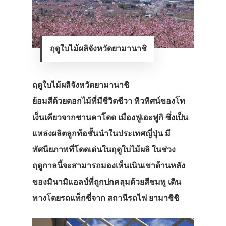
ฤดูใบไม้ผลิจังหวัดยามานาชิ
ฤดูใบไม้ผลิจังหวัดยามานาชิ
ย้อมสีด้วยดอกไม้ที่มีชีวิตชีวา ทิวทิศน์ของโท
เง็นเคียวจากชานคาโดด เมืองฟูเอะฟูกิ ซึ่งเป็น
แหล่งผลิตลูกท้อชั้นนำในประเทศญี่ปุ่น มี
ทัศนียภาพที่โดดเด่นในฤดูใบไม้ผลิ ในช่วง
ฤดูกาลนี้จะสามารถมองเห็นเนินเขาด้านหลัง
ของมินามิแอลป์ที่ถูกปกคลุมด้วยสีชมพู เดิน
ทางโดยรถแท็กซี่จาก สถานีรถไฟ ยามาชิชิ