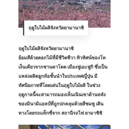
ฤดูใบไม้ผลิจังหวัดยามานาชิ
ฤดูใบไม้ผลิจังหวัดยามานาชิ
ย้อมสีด้วยดอกไม้ที่มีชีวิตชีวา ทิวทิศน์ของโท
เง็นเคียวจากชานคาโดด เมืองฟูเอะฟูกิ ซึ่งเป็น
แหล่งผลิตลูกท้อชั้นนำในประเทศญี่ปุ่น มี
ทัศนียภาพที่โดดเด่นในฤดูใบไม้ผลิ ในช่วง
ฤดูกาลนี้จะสามารถมองเห็นเนินเขาด้านหลัง
ของมินามิแอลป์ที่ถูกปกคลุมด้วยสีชมพู เดิน
ทางโดยรถแท็กซี่จาก สถานีรถไฟ ยามาชิชิ