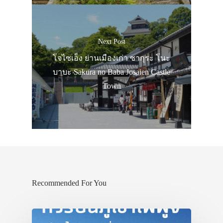
Next Post
โจไซเอ็ง ย่านเมืองเก่า ซากุระ โนะ
บาบะ Sakura no Baba Josaien Castle
Town
Recommended For You