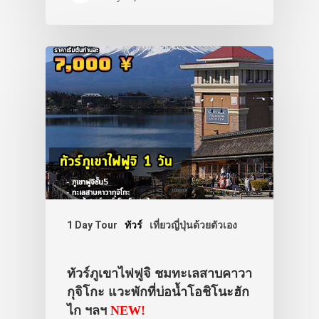
1 Day Tour
ทัวร์
เที่ยวญี่ปุ่นด้วยตัวเอง
ทัวร์ภูเขาไฟฟูจิ ชมทะเลสาบคาวา
กุจิโกะ แวะพักที่บ่อน้ำโอชิโนะฮัก
ไก ฯลฯ
NEW!