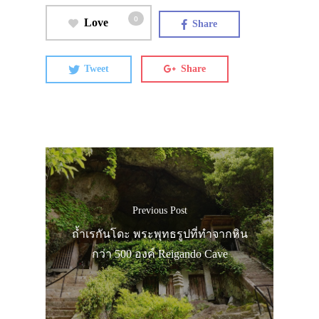
เอง
0
Love
รถบัส
Share
เดินทาง
Tweet
Share
ทัวร์
ที่พัก
สาระน่ารู้
VIDEO
ภาพประทับใจ
Previous Post
ถ้ำเรกันโดะ พระพุทธรูปที่ทำจากหิน
กว่า 500 องค์ Reigando Cave