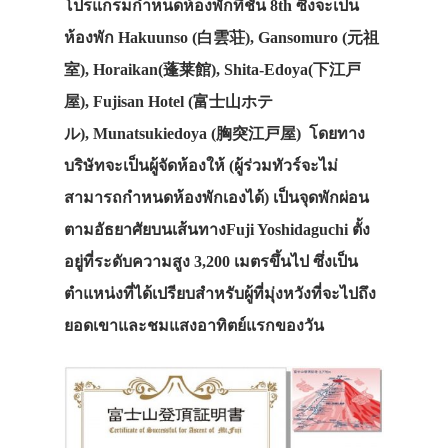
โปรแกรมกำหนดห้องพักที่ชั้น 8th ซึ่งจะเป็น
ห้องพัก Hakuunso (白雲荘), Gansomuro (元祖
室), Horaikan(蓬莱館), Shita-Edoya(下江戸
屋), Fujisan Hotel (富士山ホテ
ル), Munatsukiedoya (胸突江戸屋) โดยทาง
บริษัทจะเป็นผู้จัดห้องให้ (ผู้ร่วมทัวร์จะไม่
สามารถกำหนดห้องพักเองได้) เป็นจุดพักผ่อน
ตามอัธยาศัยบนเส้นทางFuji Yoshidaguchi ตั้ง
อยู่ที่ระดับความสูง 3,200 เมตรขึ้นไป ซึ่งเป็น
ตำแหน่งที่ได้เปรียบสำหรับผู้ที่มุ่งหวังที่จะไปถึง
ยอดเขาและชมแสงอาทิตย์แรกของวัน