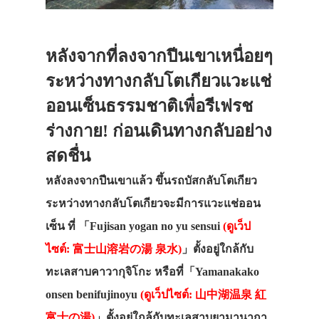
ที่พัก
สาระน่ารู้
หลังจากที่ลงจากปีนเขาเหนื่อยๆ
VIDEO
ระหว่างทางกลับโตเกียวแวะแช่
ภาพประทับใจ
ออนเซ็นธรรมชาติเพื่อรีเฟรช
ร่างกาย! ก่อนเดินทางกลับอย่าง
สดชื่น
หลังลงจากปีนเขาแล้ว ขึ้นรถบัสกลับโตเกียว
ระหว่างทางกลับโตเกียวจะมีการแวะแช่ออน
เซ็น ที่ 「Fujisan yogan no yu sensui
(
ดูเว็ป
ไซต์: 富士山溶岩の湯 泉水
)
」ตั้งอยู่ใกล้กับ
ทะเลสาบคาวากุจิโกะ หรือที่「Yamanakako
onsen benifujinoyu
(
ดูเว็ปไซต์: 山中湖温泉 紅
富士の湯
)
」ตั้งอยู่ใกล้กับทะเลสาบยามานากา