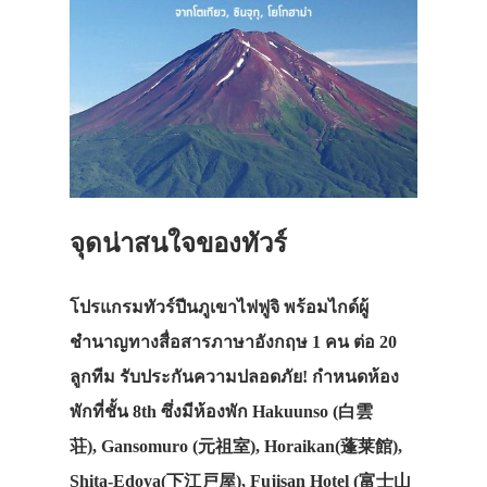
จุดน่าสนใจของทัวร์
โปรแกรมทัวร์ปีนภูเขาไฟฟูจิ พร้อมไกด์ผู้
ชำนาญทางสื่อสารภาษาอังกฤษ 1 คน ต่อ 20
ลูกทีม รับประกันความปลอดภัย! กำหนดห้อง
พักที่ชั้น 8th ซึ่งมีห้องพัก Hakuunso (白雲
荘), Gansomuro (元祖室), Horaikan(蓬莱館),
Shita-Edoya(下江戸屋), Fujisan Hotel (富士山