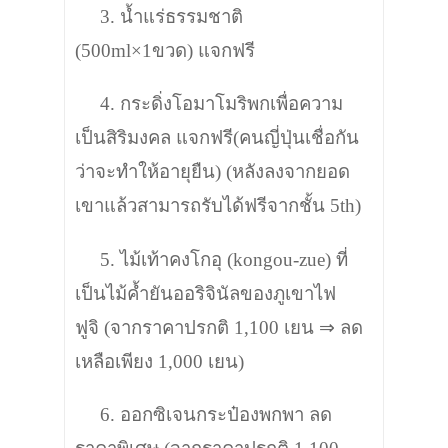
3. น้ำแร่ธรรมชาติ
(500ml×1ขวด) แจกฟรี
4. กระดิ่งโอมาโมริพกเพื่อความ
เป็นสิริมงคล
แจกฟรี
(คนญี่ปุ่นเชื่อกัน
ว่าจะทำให้อายุยืน)
(หลังลงจากยอด
เขาแล้วสามารถรับได้ฟรีจากชั้น 5th)
5. ไม้เท้าคงโกอุ (kongou-zue) ที่
เป็นไม้ค้ำยันออริจินัลของภูเขาไฟ
ฟูจิ
(จากราคาปรกติ 1,100 เยน ⇒ ลด
เหลือเพียง 1,000 เยน)
6. ออกซิเจนกระป๋องพกพา ลด