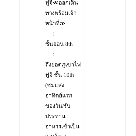
ฟูจิ≪ออกเดิน
ทางพร้อมเจ้า
หน้าที่≫
：
ชั้นฮอน 8th
：
ถึงยอดภูเขาไฟ
ฟูจิ ชั้น 10th
(ชมแสง
อาทิตย์แรก
ของวัน/รับ
ประทาน
อาหารเช้าเป็น