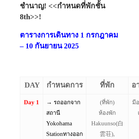
ชำนาญ! <<กำหนดที่พักชั้น
8th>>!
ตารางการเดินทาง
1 กรกฎาคม
– 10 กันยายน 2025
DAY
กำหนดการ
ที่พัก
อ
Day 1
→ รถออกจาก
(ที่พัก)
มี
สถานี
ห้องพัก
Yokohama
Hakuunso(白
Stationทางออก
雲荘),