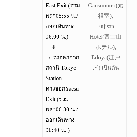
East Exit (รวม
Gansomuro(元
พล*05:55 น./
祖室),
ออกเดินทาง
Fujisan
06:00 น.)
Hotel(富士山
⇩
ホテル),
→ รถออกจาก
Edoya(江戸
สถานี Tokyo
屋) เป็นต้น
Station
ทางออกYaesu
Exit (รวม
พล*06:30 น./
ออกเดินทาง
06:40 น. )