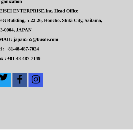
rganization
EISEI ENTERPRISE,Inc. Head Office
G Buliding, 5-22-26, Honcho, Shiki-City, Saitama,
53-0004, JAPAN
MAIl : japan555@busde.com
l : +81-48-487-7024
x : +81-48-487-7149