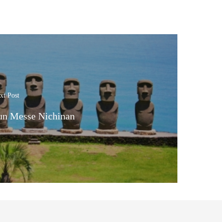
xt Post
un Messe Nichinan