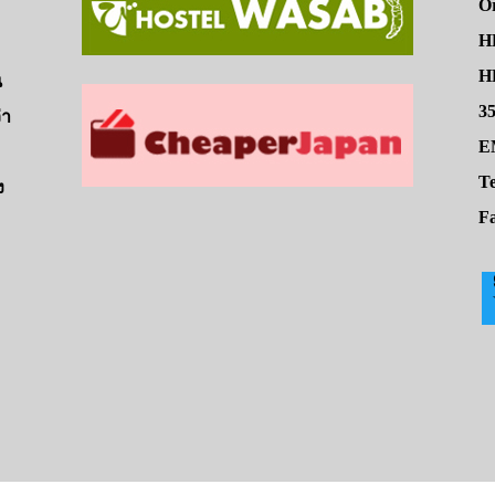
O
H
HE
น
3
่า
E
Te
ง
Fa