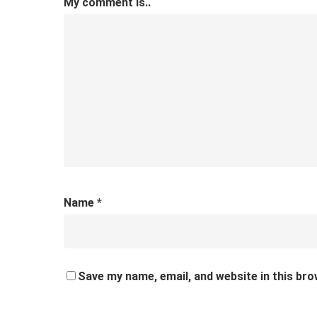
My comment is..
Name
*
Save my name, email, and website in this bro