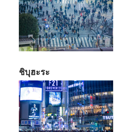
ชิบุฮะระ