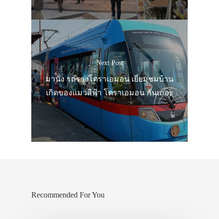
เอง
รถบัส
เดินทาง
ทัวร์
Next Post
มานั่ง รถรางโดราเอมอน เยี่ยมชมบ้าน
ที่พัก
เกิดของแมวสีฟ้า โดราเอมอน กันเถอะ
สาระน่ารู้
VIDEO
ภาพประทับใจ
Recommended For You