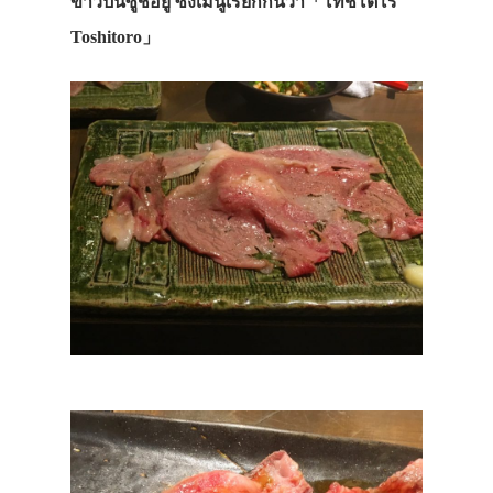
ข้าวปั้นซูชิอยู่ ซึ่งเมนูเรียกกันว่า
「โทชิโตโร
Toshitoro」