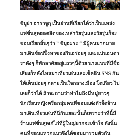
ชิบูย่า ฮาราจูกุ เป็นย่านที่เรียกได้ว่าเป็นแหล่ง
แฟชั่นสุดฮอตฮิตของเหล่าวัยรุ่นและวัยรุ่นก็จะ
ชอบเรียกสั้นๆว่า
” ชิบุฮะระ “
มีผู้คนมากมาย
มาเดินช้อปปิ้งหาของกินอร่อยๆ และแน่นอนดา
ราดังๆ ก็พักอาศัยอยู่แถวๆนี้ด้วย นางแบบที่มีชื่อ
เสียงก็หลั่งไหลมาเที่ยวเล่นและเช็คอิน SNS กัน
ให้เห็นบ่อยๆ กลายเป็นใจกลางเมือง โตเกียว ไป
เลยก็ว่าได้ ถ้าจะถามว่าทำไมถึงมีหมู่สาวๆ
นักเรียนหญิงหรือกลุ่มคนที่ชอบแต่งตัวจััดจ้าน
มาเดินเที่ยวเล่นที่นี่กันเยอะนั้นก็เพราะว่าที่นี้มี
ร้านแฟชั่นสุดเก๋ไก๋ที่ผู้ใหญ่ยากจะเข้าใจ ดังนั้น
คนที่ชอบแหวกแนวจึงได้ชอบมารวมตัวกัน