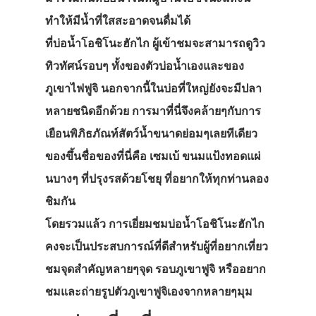
ทำให้มีน้ำที่ใสสะอาดจนดื่มได้
ที่บ่อน้ำโอชิโนะฮักไก ผู้เข้าชมจะสามารถดูวิว
ทิวทัศน์รอบๆ ทั้งของตัวบ่อน้ำเองและของ
ภูเขาไฟฟูจิ นอกจากนี้ในบ่อที่ใหญ่ยังจะมีปลา
หลายชนิดอีกด้วย การมาที่นี่จึงคล้ายๆกับการ
เยือนพิภิธภัณท์สัตว์น้ำขนาดย่อมๆเลยทีเดียว
ของขึ้นชื่อของที่นี่คือ เซมเบ้ ขนมแป้งทอดแผ่
นบางๆ ที่ปรุงรสด้วยโชยุ ที่อยากให้ทุกท่านลอง
ชิมกัน
โดยรวมแล้ว การเยี่ยมชมบ่อน้ำโอชิโนะฮักไก
คงจะเป็นประสบการณ์ที่ดีสำหรับผู้ที่อยากเที่ยว
ชมจุดสำคัญหลายๆจุด รอบภูเขาฟูจิ หรืออยาก
ชมและถ่ายรูปตัวภูเขาฟูจิเองจากหลายๆมุม