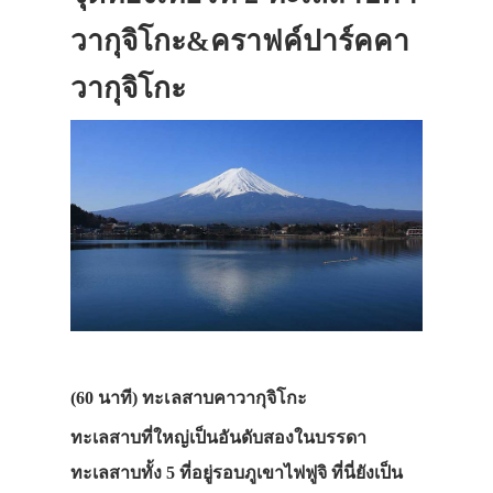
ที่พัก
วากุจิโกะ&คราฟค์ปาร์คคา
สาระน่ารู้
วากุจิโกะ
VIDEO
ภาพประทับใจ
(60 นาที) ทะเลสาบคาวากุจิโกะ
ทะเลสาบที่ใหญ่เป็นอันดับสองในบรรดา
ทะเลสาบทั้ง 5 ที่อยู่รอบภูเขาไฟฟูจิ ที่นี่ยังเป็น