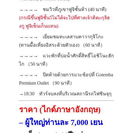
→→→→ ชมวิวที่ภูเขาฟูจิชั้นห้า (40 นาที)
(กรณีขึ้นฟูจิชั้น5ไม่ได้จะไปที่ศาลเจ้าคิตะกุจิฮ
งกู ฟูจิเซ็นเก็นแทน)
→→→→ เยี่ยมชม
ทะเลสาบคาวากุจิโกะ
(ทานมื้อเที่ยงอิสระด้วยตัวเอง)
（60 นาที）
→→→→ แวะพักที่บ่อน้ำศักดิ์สิทธิ์
โอชิโนะฮัก
ไก
（50 นาที）
→→→→ ปิดท้ายด้วยการแวะช้อปที่
Gotemba
Premium Outlet
（90 นาที）
→18:30 ทัวร์จบลงที่บริเวณสถานีรถไฟชินจุกุ
ราคา (ไกด์ภาษาอังกฤษ)
– ผู้ใหญ่ท่านละ 7,000 เยน