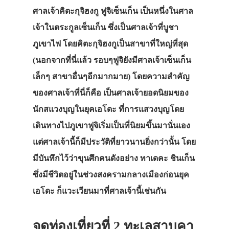
ศาลเจ้าคิตะกุจิฮงกู ฟูจิเซ็นเก็น เป็นหนึ่งในศาล
เจ้าในตระกูลเซ็นเก็น ซึ่งเป็นศาลเจ้าที่บูชา
ภูเขาไฟ โดยคิตะกุจิฮงกูเป็นสาขาที่ใหญ่ที่สุด
(นอกจากที่นี่แล้ว รอบๆฟูจิยังมีศาลเจ้าเซ็นเก็น
เล็กๆ สาขาอื่นๆอีกมากมาย) โดยความสำคัญ
ของศาลเจ้าที่นี่ก็คือ เป็นศาลเจ้ายอดนิยมของ
นักสแวงบุญในยุคเอโดะ ที่การแสวงบุญโดย
ประเทศญี่ปุ่น
เดินทางไปภูเขาฟูจิเริ่มเป็นที่นิยมขึ้นมานั่นเอง
เที่ยวญี่ปุ่นด้วย
แต่ศาลเจ้านี้ก็มีประวัติที่ยาวนานยิ่งกว่านั้น โดย
เอง
มีบันทึกไว้ว่าขุนศึกคนดังอย่าง ทาเดคะ ชินเก็น
ซึ่งมีชีวิตอยู่ในช่วงสงครามกลางเมืองก่อนยุค
รถบัส
เอโดะ ก็แวะเวียนมาที่ศาลเจ้านี้เช่นกัน
เดินทาง
ทัวร์
จุดท่องเที่ยวที่ 2 ทะเลสาบคา