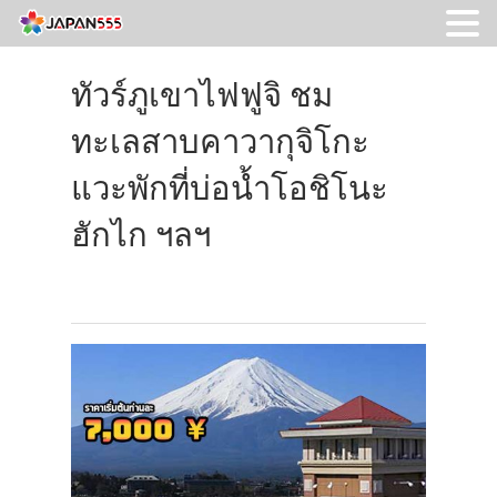
ทัวร์ภูเขาไฟฟูจิ ชม
ทะเลสาบคาวากุจิโกะ
แวะพักที่บ่อน้ำโอชิโนะ
ฮักไก ฯลฯ