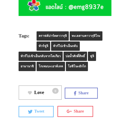
Tags:
คราฟค์ปาร์คคาวากุจิ
ทะเลสาบคาวากุจิโกะ
ทัวร์ฟูจิ
ทัวร์ไปเช้าเย็นกลับ
ทัวร์ไปเช้าเย็นกลับจากโตเกียว
บ่อน้ำศักดิ์สิทธิ์
ฟูจิ
ยามานาชิ
โกเทมบะเอาท์เลท
โอชิโนะฮักไก
0
Love
Share
Tweet
Share