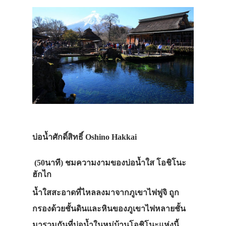
บ่อน้ำศักดิ์สิทธิ์ Oshino Hakkai
(50นาที)
ชมความงามของบ่อน้ำใส โอชิโนะ
ฮักไก
น้ำใสสะอาดที่ไหลลงมาจากภูเขาไฟฟูจิ ถูก
กรองด้วยชั้นดินและหินของภูเขาไฟหลายชั้น
มารวมกันที่บ่อน้ำในหมู่บ้านโอชิโนะแห่งนี้