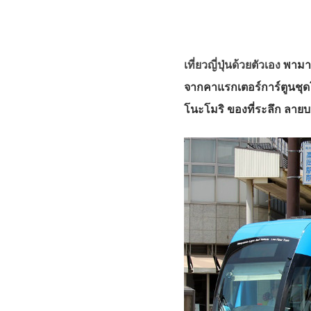
เที่ยวญี่ปุ่นด้วยตัวเอง
พามาน
จากคาแรกเตอร์การ์ตูนชุดโ
โนะโมริ ของที่ระลึก ลาย