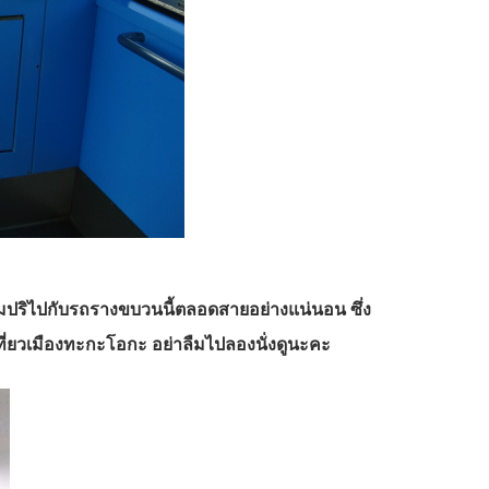
ก้มปริไปกับรถรางขบวนนี้ตลอดสายอย่างแน่นอน ซึ่ง
ปเที่ยวเมืองทะกะโอกะ อย่าลืมไปลองนั่งดูนะคะ