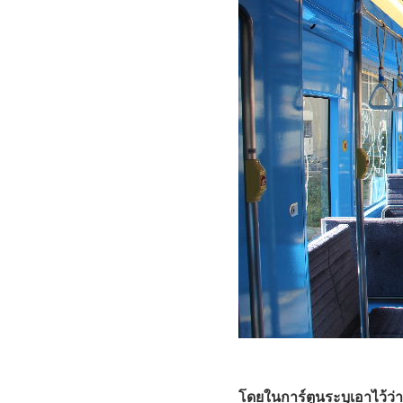
โดยในการ์ตูนระบุเอาไว้ว่า