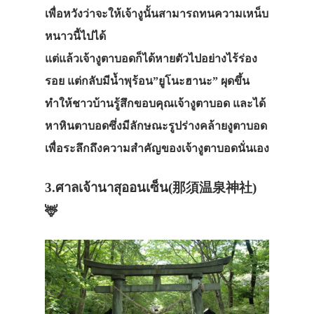
เพื่อหวังว่าจะให้เจ้างูนั้นสามารถทนความเหน็บ
หนาวนี้ไปได้
แต่แล้วเจ้างูตาบอดก็ได้หายตัวไปอย่างไร้ร่อง
รอย แต่กลับมีน้ำพุร้อน”ยูโนะฮานะ” ผุดขึ้น
ทำให้ชาวบ้านรู้สึกขอบคุณเจ้างูตาบอด และได้
หาหินตาบอดซึ่งมีลักษณะรูปร่างคล้ายงูตาบอด
เพื่อระลึกถึงความสำคัญของเจ้างูตาบอดนั่นเอง
3.ศาลเจ้านาสุออนเซ็น(那須温泉神社)
🦌