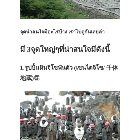
จุดน่าสนใจมีอะไรบ้าง เราไปดูกันเลยค่า
มี 3จุดใหญ่ๆที่น่าสนใจมีดังนี้
1.รูปปั้นหินจิโซพันตัว (เซนไตจิโซ/ 千体
地蔵)👏