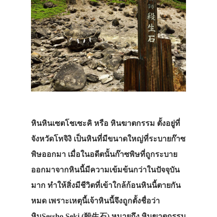
หินหินเซตโชเซะคิ หรือ หินฆาตกรรม ตั้งอยู่ที่
จังหวัดโทจิงิ เป็นหินที่มีขนาดใหญ่ที่ระบายก๊าซ
พิษออกมา เมื่อในอดีตนั้นก๊าซพิษที่ถูกระบาย
ออกมาจากหินนี้มีความเข้มข้นกว่าในปัจจุบัน
มาก ทำให้สิ่งมีชีวิตที่เข้าใกล้ก้อนหินนี้ตายกัน
หมด เพราะเหตุนี้เจ้าหินนี้จึงถูกตั้งชื่อว่า
หินSessho Seki (殺生石) หมายถึง หินฆาตกรรม