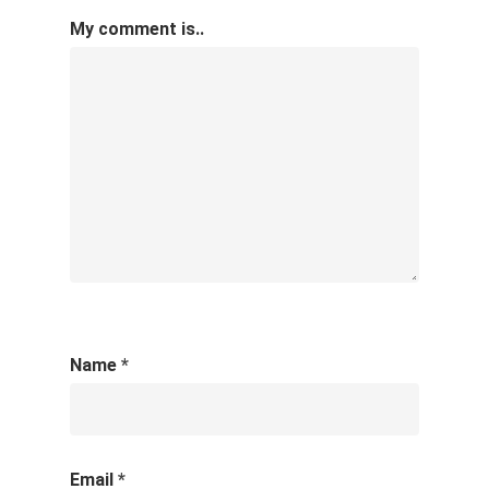
My comment is..
Name
*
Email
*