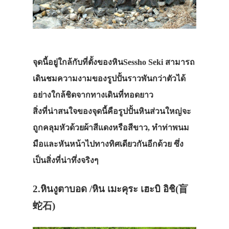
จุดนี้อยู่ใกล้กับที่ตั้งของหินSessho Seki สามารถ
เดินชมความงามของรูปปั้นราวพันกว่าตัวได้
อย่างใกล้ชิดจากทางเดินที่ทอดยาว
สิ่งที่น่าสนใจของจุดนี้คือรูปปั้นหินส่วนใหญ่จะ
ถูกคลุมหัวด้วยผ้าสีแดงหรือสีขาว, ทำท่าพนม
มือและหันหน้าไปทางทิศเดียวกันอีกด้วย ซึ่ง
เป็นสิ่งที่น่าทึ่งจริงๆ
2.หินงูตาบอด /หิน เมะคุระ เฮะบิ อิชิ(盲
蛇石)