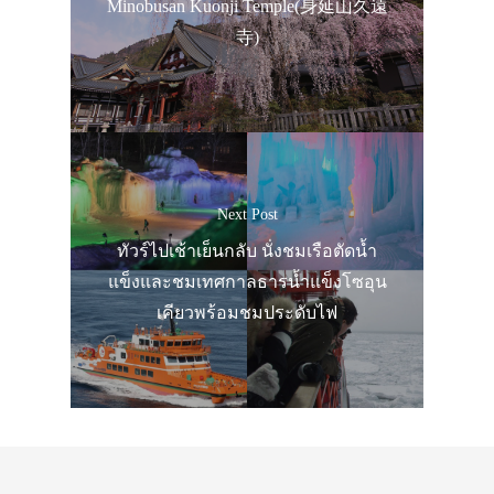
Minobusan Kuonji Temple(身延山久遠
寺)
Next Post
ทัวร์ไปเช้าเย็นกลับ นั่งชมเรือตัดน้ำ
แข็ง
และชมเทศกาลธารน้ำแข็งโซอุน
เคียวพร้อมชมประดับไฟ