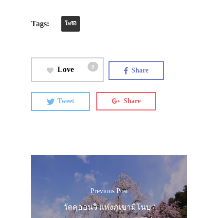
เที่ยวญี่ปุ่นด้วย
Tags:
เอง
โทจิงิ
รถบัส
เดินทาง
0
Love
Share
ทัวร์
ที่พัก
Tweet
Share
สาระน่ารู้
VIDEO
ภาพประทับใจ
Previous Post
วัดคุออนจิ แห่งภูเขามิโนบุ /