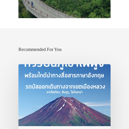
ประเทศญี่ปุ่น
เที่ยวญี่ปุ่นด้วย
เอง
รถบัส
Recommended For You
เดินทาง
ทัวร์
ที่พัก
สาระน่ารู้
VIDEO
ภาพประทับใจ