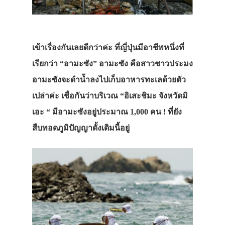
เข้าเรื่องกันเลยดีกว่าค่ะ ที่ญี่ปุ่นมีอาชีพหนึ่งที่
เรียกว่า “อามะซัง” อามะซัง คือสาวชาวประมง
อามะซังจะดำน้ำลงไปเก็บอาหารทะเลด้วยตัว
เปล่าค่ะ เชื่อกันว่าบริเวณ “อิเสะชิมะ จังหวัดมิ
เอะ “ มีอามะซังอยู่ประมาณ 1,000 คน ! ที่ยัง
สืบทอดภูมิปัญญาดั้งเดิมนี้อยู่