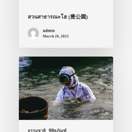
สวนสาธารณะโฮ (豊公園)
admin
March 26, 2021
ประเทศญี่ปุ่น
เที่ยวญี่ปุ่นด้วย
เอง
รถบัส
เดินทาง
ทัวร์
ที่พัก
ธรรมชาติ
พิพิธภัณฑ์