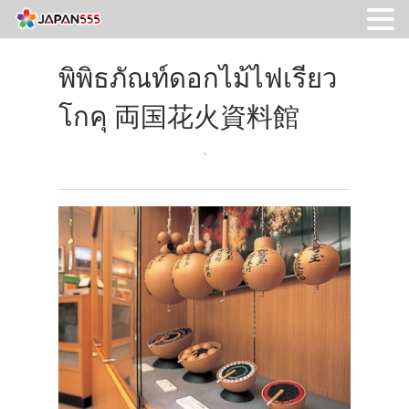
พิพิธภัณท์ดอกไม้ไฟเรียว
โกคุ 両国花火資料館