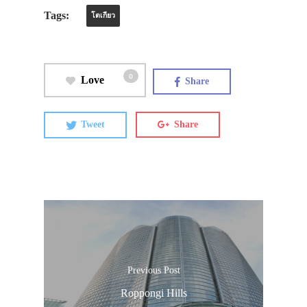
Tags:
โตเกียว
0
Love
Share
Tweet
Share
Previous Post
Roppongi Hills