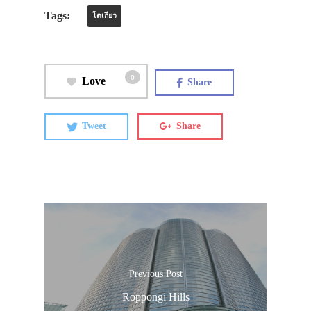
Tags:
โตเกียว
0
Love
Share
Tweet
Share
Previous Post
Roppongi Hills