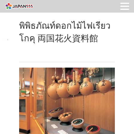
พิพิธภัณท์ดอกไม้ไฟเรียว
โกคุ 両国花火資料館