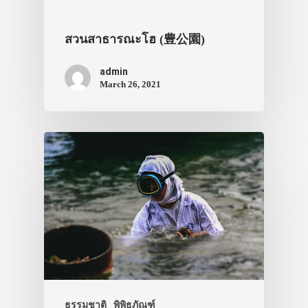
สวนสาธารณะโฮ (豊公園)
admin
March 26, 2021
ประเทศญี่ปุ่น
เที่ยวญี่ปุ่นด้วย
เอง
รถบัส
เดินทาง
ทัวร์
ที่พัก
ธรรมชาติ
พิพิธภัณฑ์