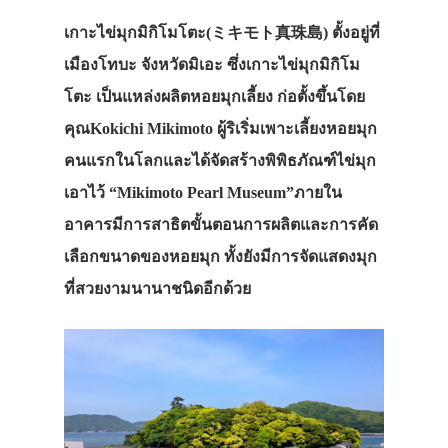
เกาะไข่มุกมิกิโมโตะ(ミキモト真珠島) ตั้งอยู่ที่
เมืองโทบะ จังหวัดมิเอะ ซึ่งเกาะไข่มุกมิกิโม
โตะ เป็นแหล่งผลิตหอยมุกเลี้ยง ก่อตั้งขึ้นโดย
คุณKokichi Mikimoto ผู้ริเริ่มเพาะเลี้ยงหอยมุก
คนแรกในโลกและได้จัดสร้างพิพิธภัณฑ์ไข่มุก
เอาไว้ “Mikimoto Pearl Museum”ภายใน
อาคารมีการสาธิตขั้นตอนการผลิตและการคัด
เลือกขนาดของหอยมุก ทั้งยังมีการจัดแสดงมุก
ที่สวยงามนานาชนิดอีกด้วย