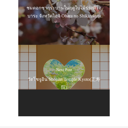
ชมดอกซากุระบานในฤดูใบไม้ร่วงที่โอ
บาระ จังหวัดไอจิ Obara no Shikizakura
Next Post
วัดโชจูอิน Shojuin Temple Kyoto(正寿
院)