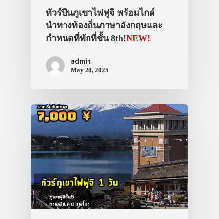
ที่พัก
ทัวร์ปีนภูเขาไฟฟูจิ พร้อมไกด์
สาระน่ารู้
นำทางท้องถิ่นภาษาอังกฤษและ
กำหนดที่พักที่ชั้น 8th!
NEW!
VIDEO
ภาพประทับใจ
admin
May 28, 2025