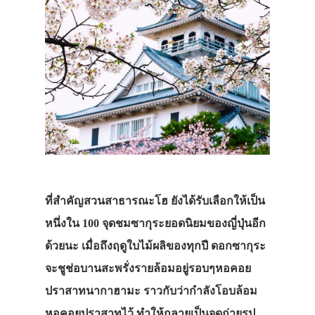
ที่สำคัญสวนสาธารณะโฮ
ยังได้รับเลือกให้เป็น
หนึ่งใน
100
จุดชมซากุระยอดนิยมของญี่ปุ่นอีก
ด้วยนะ
เมื่อถึงฤดูใบไม้ผลิของทุกปี
ดอกซากุระ
จะชูช่อบานสะพรั่งรายล้อมอยู่รอบๆหอคอย
ปราสาทนากาฮามะ
ราวกับว่ากำลังโอบล้อม
หอคอยปราสาทไว้
ทำให้กลายเป็นจุดถ่ายรูป