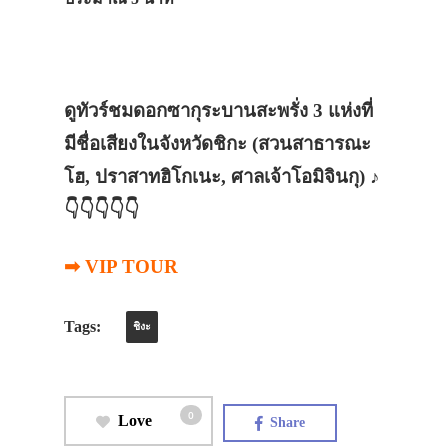
ดูทัวร์ชมดอกซากุระบานสะพรั่ง 3 แห่งที่
มีชื่อเสียงในจังหวัดชิกะ (สวนสาธารณะ
โฮ, ปราสาทฮิโกเนะ, ศาลเจ้าโอมิจินกุ) ♪
👇👇👇👇👇
➡ VIP TOUR
Tags:
ชิงะ
0
Love
Share