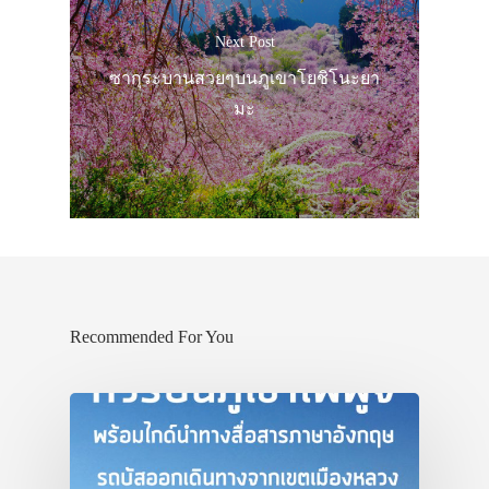
รถบัส
Next Post
เดินทาง
ซากุระบานสวยๆบนภูเขาโยชิโนะยา
ทัวร์
มะ
ที่พัก
สาระน่ารู้
VIDEO
ภาพประทับใจ
Recommended For You