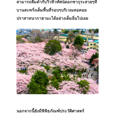
สามารถดื่มด่ำกับวิวทิวทัศน์ดอกซากุระสวยๆที่
บานสะพรั่งเต็มพื้นที่รอบๆบริเวณหอคอย
ปราสาทนากาฮามะได้อย่างเต็มอิ่มไปเลย
นอกจากนี้ยังมีพิพิธภัณฑ์ประวัติศาสตร์