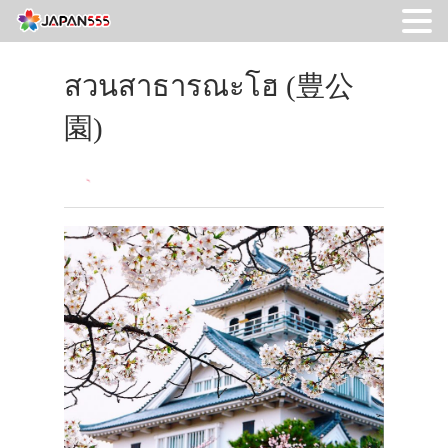
สวนสาธารณะโฮ (豊公
園)