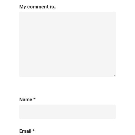
My comment is..
Name
*
Email
*