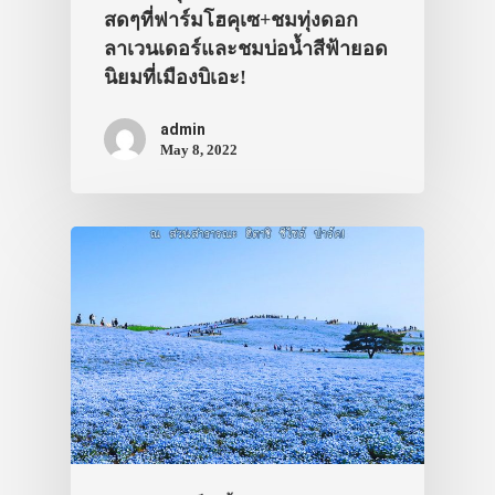
สดๆที่ฟาร์มโฮคุเซ+ชมทุ่งดอก
ลาเวนเดอร์และชมบ่อน้ำสีฟ้ายอด
นิยมที่เมืองบิเอะ!
admin
May 8, 2022
ประเทศญี่ปุ่น
เที่ยวญี่ปุ่นด้วย
เอง
รถบัส
เดินทาง
ทัวร์
ที่พัก