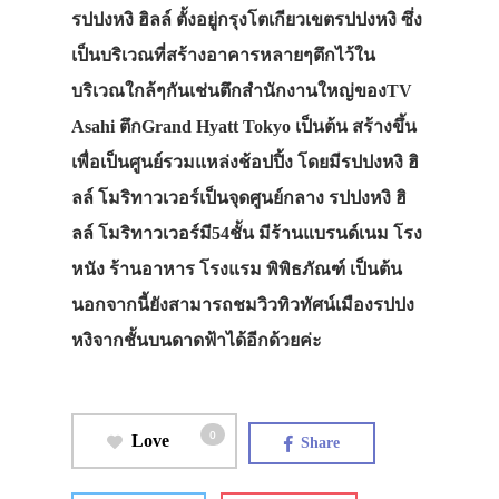
รปปงหงิ ฮิลล์ ตั้งอยู่กรุงโตเกียวเขตรปปงหงิ ซึ่ง
เป็นบริเวณที่สร้างอาคารหลายๆตึกไว้ใน
บริเวณใกล้ๆกันเช่นตึกสำนักงานใหญ่ของTV
Asahi ตึกGrand Hyatt Tokyo เป็นต้น สร้างขึ้น
เพื่อเป็นศูนย์รวมแหล่งช้อปปิ้ง โดยมีรปปงหงิ ฮิ
ลล์ โมริทาวเวอร์เป็นจุดศูนย์กลาง รปปงหงิ ฮิ
ลล์ โมริทาวเวอร์มี54ชั้น มีร้านแบรนด์เนม โรง
หนัง ร้านอาหาร โรงแรม พิพิธภัณฑ์ เป็นต้น
นอกจากนี้ยังสามารถชมวิวทิวทัศน์เมืองรปปง
หงิจากชั้นบนดาดฟ้าได้อีกด้วยค่ะ
0
Love
Share