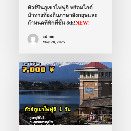
ที่พัก
ทัวร์ปีนภูเขาไฟฟูจิ พร้อมไกด์
สาระน่ารู้
นำทางท้องถิ่นภาษาอังกฤษและ
กำหนดที่พักที่ชั้น 8th!
NEW!
VIDEO
ภาพประทับใจ
admin
May 28, 2025