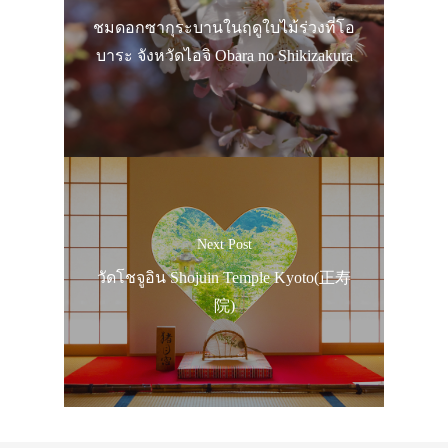
ชมดอกซากุระบานในฤดูใบไม้ร่วงที่โอ
บาระ จังหวัดไอจิ Obara no Shikizakura
Next Post
วัดโชจูอิน Shojuin Temple Kyoto(正寿
院)