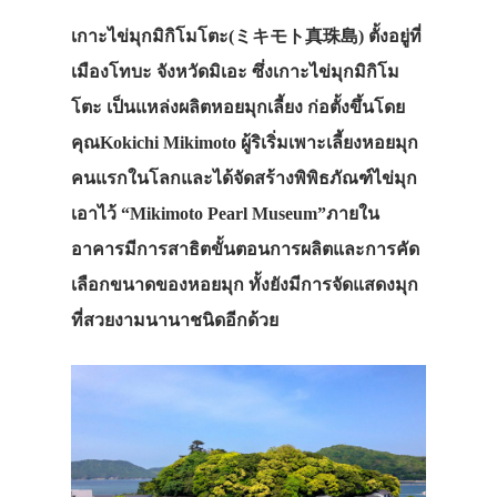
เกาะไข่มุกมิกิโมโตะ(ミキモト真珠島) ตั้งอยู่ที่
เมืองโทบะ จังหวัดมิเอะ ซึ่งเกาะไข่มุกมิกิโม
โตะ เป็นแหล่งผลิตหอยมุกเลี้ยง ก่อตั้งขึ้นโดย
คุณKokichi Mikimoto ผู้ริเริ่มเพาะเลี้ยงหอยมุก
คนแรกในโลกและได้จัดสร้างพิพิธภัณฑ์ไข่มุก
เอาไว้ “Mikimoto Pearl Museum”ภายใน
อาคารมีการสาธิตขั้นตอนการผลิตและการคัด
เลือกขนาดของหอยมุก ทั้งยังมีการจัดแสดงมุก
ที่สวยงามนานาชนิดอีกด้วย