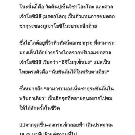
โนะนั่นก็คือ
วัดคินปุเซ็นจิ
ซาโอะโดะ
และศาล
เจ้าโยชิมิสึ
(
มรดกโลก
)
เป็นตัวแทนการชมดอก
ซากุระของภูเขาโยชิโนะยามะอีกด้วย
ซึ่งไฮไลต์อยู่ที่วิวทิวทัศน์ดอกซากุระ
ที่สามารถ
มองเห็นได้อย่างกว้างไกลจากบริเวณเขตศาล
เจ้าโยชิมิสึ
เรียกว่า
“
อิจิโมกุเซ็นบง
”
แปลเป็น
ไทยตรงตัวคือ
“
นับพันต้นได้ในพริบตาเดียว
“
ซึ่งหมายถึง
“
สามารถมองเห็นซากุระพันต้นใน
พริบตาเดียว
”
เป็นอีกจุดที่หลายคนอยากไปชม
ให้ได้สักครั้งในชีวิต
🚶‍♂️
จากจุดขึ้น
–
ลงกระเช้าลอยฟ้า
เดินประมาณ
10-35
นาทีแล้วแต่สถานที่ไป