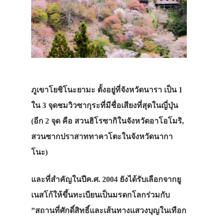
ภูเขาโยชิโนะยามะ
ตั้งอยู่ที่จังหวัดนารา
เป็น
1
ใน
3
จุดชมวิวซากุระที่มีชื่อเสียงที่สุดในญี่ปุ่น
(
อีก
2
จุด
คือ
สวนฮิโรซากิในจังหวัดอาโอโมริ
,
สวนซากปราสาททาคาโตะในจังหวัดนากา
โนะ
)
และที่สำคัญในปีค
.
ศ
. 2004
ยังได้รับเลือกจากยู
เนสโก้ให้ขึ้นทะเบียนเป็นมรดกโลกร่วมกับ
”
สถานที่ศักดิ์สิทธิ์และเส้นทางแสวงบุญในเทือก