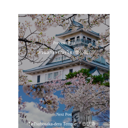
Previous Post
สวนสาธารณะโฮ (豊公園)
Next Post
วัดTsubosaka-dera Temple 「壺阪寺」