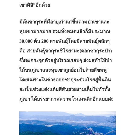
เขาคิอิ
”
อีกด้วย
มีต้นซากุระที่มีอายุเก่าแก่ขึ้นตามป่าเขาและ
หุบเขามากมาย
รวมทั้งหมดแล้วก็มีประมาณ
30,000
ต้น
200
สายพันธุ์
โดยมีสายพันธุ์หลักๆ
คือ
สายพันธุ์ซากุระชิโรยามะ
(
ดอกซากุระป่า
)
ซึ่งจะกระจุกตัวอยู่บริเวณรอบๆ
ส่งผลทำให้ป่า
ไม้บนภูเขาและหุบเขาถูกย้อมไปด้วยสีชมพู
โดยเฉพาะในช่วงดอกซากุระร่วงโรยสู่พื้นดิน
จะเป็นช่วงแต่งแต้มสีสันสวยงามเต็มไปทั่วทั้ง
ภูเขา
ได้บรรยากาศความโรแมนติกอีกแบบค่ะ