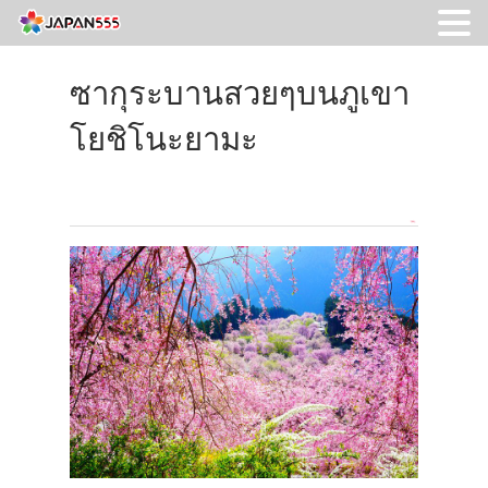
ซากุระบานสวยๆบนภูเขา
โยชิโนะยามะ