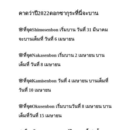
คาดว่าปี2022ดอกซากุระที่นี่จะบาน
ประเทศญี่ปุ่น
เที่ยวญี่ปุ่นด้วย
🌸
ที่จุด
Shimosenbon
เริ่มบาน
วันที่ 31
มีนาคม
จะบานเต็มที่
วันที่ 6
เมษายน
เอง
รถบัส
🌸
ที่จุด
Nakasenbon
เริ่มบาน
2 เมษายน
บาน
เดินทาง
เต็มที่
วันที่
8
เมษายน
ทัวร์
🌸
ที่จุด
Kamisenbon
วันที่
4 เมษายน
บานเต็มที่
ที่พัก
วันที่
10
เมษายน
สาระน่ารู้
🌸
ที่จุด
Okusenbon
เริ่มบานวันที่
8
เมษายน
บาน
VIDEO
เต็มที่วันที่
15
เมษายน
ภาพประทับใจ