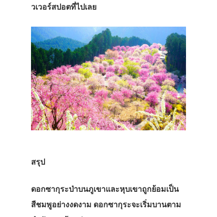
วเวอร์สปอตที่ไปเลย
สรุป
ดอกซากุระป่าบนภูเขาและหุบเขาถูกย้อมเป็น
สีชมพูอย่างงดงาม
ดอกซากุระจะเริ่มบานตาม