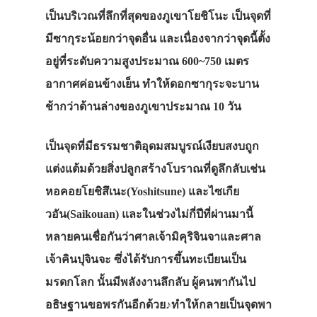
เป็นบริเวณที่ลึกที่สุดของภูเขาโยชิโนะ
เป็นจุดที่
มีซากุระน้อยกว่าจุดอื่น
และเนื่องจากว่าจุดนี้ตั้ง
อยู่ที่ระดับความสูงประมาณ
600~750
เมตร
อากาศค่อนข้างเย็น
ทำให้ดอกซากุระจะบาน
ช้ากว่าด้านล่างของภูเขาประมาณ
10
วัน
เป็นจุดที่มีธรรมชาติอุดมสมบูรณ์เงียบสงบถูก
แต่งแต้มด้วยสิ่งปลูกสร้างโบราณที่ดูลึกลับเช่น
หอคอยโยชิสึเนะ
(Yoshitsune)
และไซเกีย
วอัน
(Saikouan)
และในช่วงไม่กี่ปีที่ผ่านมานี้
หลายคนเชื่อกันว่าศาลเจ้ามิคุริจินจาและศาล
เจ้าคินปุจินจะ
ซึ่งได้รับการขึ้นทะเบียนเป็น
มรดกโลก
นั้นมีพลังงานลึกลับ
ผู้คนพากันไป
อธิษฐานขอพรกันอีกด้วย
♪
ทำให้กลายเป็นจุดพา