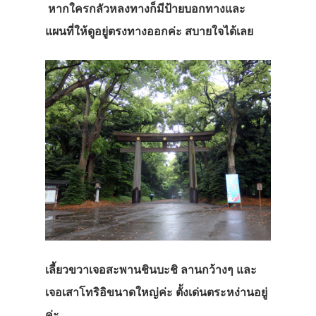
หากใครกลัวหลงทางก็มีป้ายบอกทางและ
แผนที่ให้ดูอยู่ตรงทางออกค่ะ สบายใจได้เลย
เลี้ยวขวาเจอสะพานชินบะชิ ลานกว้างๆ และ
เจอเสาโทริอิขนาดใหญ่ค่ะ ตั้งเด่นตระหง่านอยู่
ค่ะ