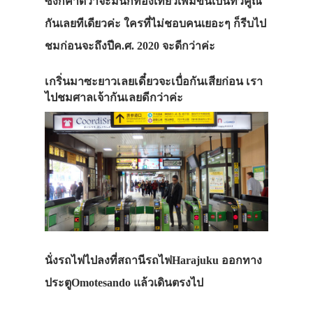
ซึ่งก็คาดว่าจะมีนักท่องเที่ยวเพิ่มขึ้นเป็นทวีคูณ
กันเลยทีเดียวค่ะ ใครที่ไม่ชอบคนเยอะๆ ก็รีบไป
ชมก่อนจะถึงปีค.ศ. 2020 จะดีกว่าค่ะ
เกริ่นมาซะยาวเลยเดี๋ยวจะเบื่อกันเสียก่อน เรา
ไปชมศาลเจ้ากันเลยดีกว่าค่ะ
นั่งรถไฟไปลงที่สถานีรถไฟHarajuku ออกทาง
ประตูOmotesando แล้วเดินตรงไป