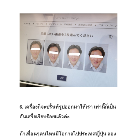
ฟาสต์ฟู้ด
บุฟเฟ่ต์
ขนมหวาน
ช็อปปิ้ง
วัด ศาลเจ้า
ปราสาท
พิพิธภัณฑ์
ออนเซ็น
ธรรมชาติ
6. เครื่องก็จะปริ้นท์รูปออกมาให้เรา เท่านี้ก็เป็น
สวนสัตว์
อันเสร็จเรียบร้อยแล้วค่ะ
สวนสนุก
ถ้าเพื่อนๆคนไหนมีโอกาสไปประเทศญี่ปุ่น ลอง