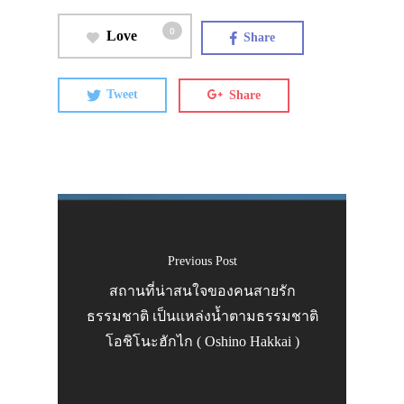
รถไฟใต้ดิน
0
Love
Share
เรือ
กระเช้าลอยฟ้า
Tweet
Share
จุดพักรถ
แนะนำจุดขึ้น
ทัวร์
1 Day Tour
แพกเกจทัวร์ญี่ป
Previous Post
สถานที่น่าสนใจของคนสายรัก
ตั๋วราคาสุดคุ้ม
ธรรมชาติ เป็นแหล่งน้ำตามธรรมชาติ
ที่พัก
โอชิโนะฮักไก ( Oshino Hakkai )
เกสต์เฮาส์