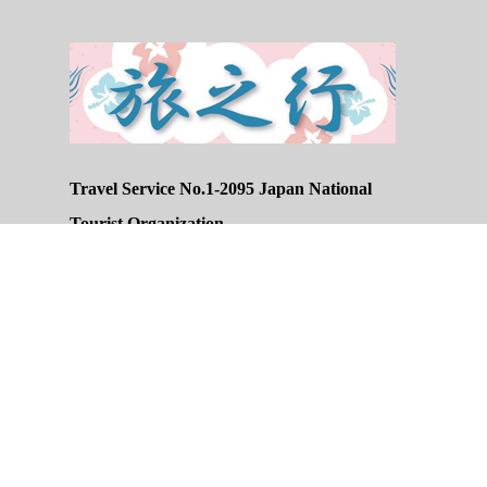
Travel Service No.1-2095 Japan National
Tourist Organization
HEISEI ENTERPRISE,Inc. Head Office
HEG Buliding, 5-22-26, Honcho, Shiki-City,
Saitama, 353-0004, JAPAN
EMAIl : japan555@busde.com
Tel : +81-48-487-7024
Fax : +81-48-487-7149