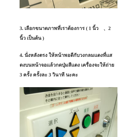
ซัปโปโร
จังหวัดอื่นๆ
เที่ยวญี่ปุ่นด้วย
3. เลือกขนาดภาพที่เราต้องการ ( 1 นิ้ว 、2
นิ้ว เป็นต้น )
เอง
ความงาม
4. นั่งหลังตรง ให้หน้าพอดีกับวงกลมเเดงที่เเส
เสริมสวย
ดงบนหน้าจอเเล้วกดปุ่มสีเเดง เครื่องจะให้ถ่าย
3 ครั้ง ครั้งละ 3 วินาที นะคะ
เครื่องสำอางค์
ทำเล็บ
ร้านอาหาร
ร้านสำหรับ
ครอบครัว