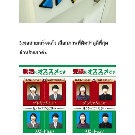
ร้านอาหารไท
ญี่ปุ่น
ร้านเหล้า
ร้านนาเบะ
5.พอถ่ายเสร็จเเล้ว เลือกภาพที่คิดว่าดูดีที่สุด
ร้านเนื้อย่าง
สำหรับเราค่ะ
ร้านอาหาร
เวียดนาม
อาหารจีน
อาหารยุโรป
อาหารนานาชา
อาหารแดนปลา
ประเภทเส้น