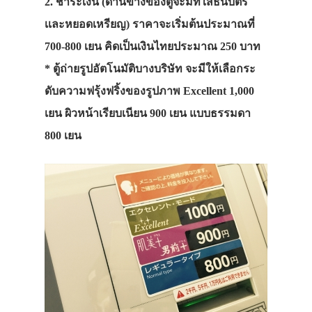
2. ชำระเงิน (ด้านข้างของตู้จะมีที่ใส่ธนบัตร
เเละหยอดเหรียญ) ราคาจะเริ่มต้นประมาณที่
700-800 เยน คิดเป็นเงินไทยประมาณ 250 บาท
* ตู้ถ่ายรูปอัตโนมัติบางบริษัท จะมีให้เลือกระ
ดับความฟรุ้งฟริ้งของรูปภาพ Excellent 1,000
เยน ผิวหน้าเรียบเนียน 900 เยน แบบธรรมดา
800 เยน
ประเทศญี่ปุ่น
โตเกียว
ชินจุกุ
โอซาก้า
ฮอกไกโด
เกียวโต