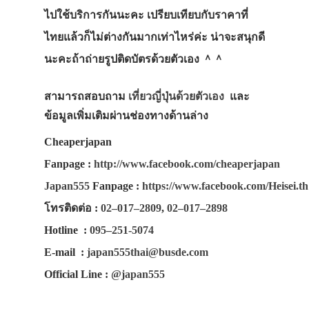
เทศกาล
ไปใช้บริการกันนะคะ เปรียบเทียบกับราคาที่
ทดลองเล่น
ไทยแล้วก็ไม่ต่างกันมากเท่าไหร่ค่ะ น่าจะสนุกดี
รถบัส
นะคะถ้าถ่ายรูปติดบัตรด้วยตัวเอง ＾＾
บริการเช่ารถบ
สามารถสอบถาม
เที่ยวญี่ปุ่นด้วยตัวเอง
และ
รถบัสVip Liner
ข้อมูลเพิ่มเติมผ่านช่องทางด้านล่าง
รถบัสประจำท
Cheaperjapan
รถนอนExpres
Fanpage
:
http://www.facebook.com/cheaperjapan
Bus
Japan555
Fanpage
:
https://www.facebook.com/Heisei.th
โทรติดต่อ
:
02–017–2809
,
02–017–2898
เดินทาง
Hotline
:
095–251-5074
รถเช่า
E-mail
:
japan555thai@busde.com
รถไฟ
Official Line
:
@japan555
เจอาร์