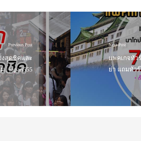
Previous Post
Next Post
ิ้งสุดชิคและ
แพคเกจทัวร์
ิยม | japan555
ย่า แถมทัวร