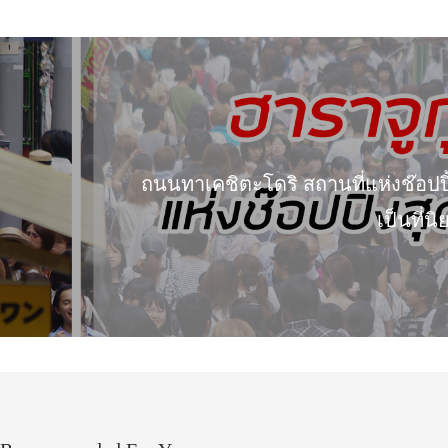
ถนนทาเคชิตะโดริ สถานที่แห่งช๊อปป
เป็นที่น