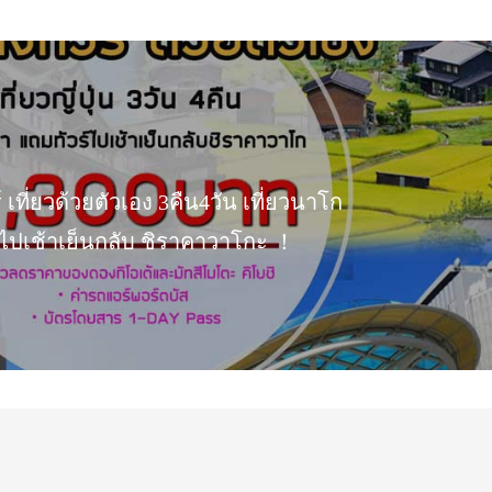
 เที่ยวด้วยตัวเอง 3คืน4วัน เที่ยวนาโก
์ไปเช้าเย็นกลับ ชิราคาวาโกะ ！