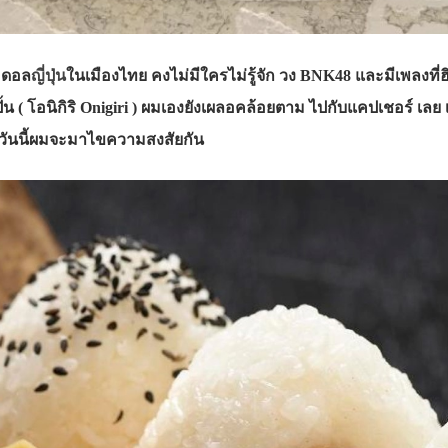
ไอดอล
ญี่ปุ่น
ในเมืองไทย คงไม่มีใครไม่รู้จัก วง BNK48 และมีเพลงที่ฮิต
ปั้น ( โอนิกิริ Onigiri ) ผมเองยังเผลอคล้อยตาม ไปกับแคปเชอร์ เลย เพ
วันนี้ผมจะมาไขความสงสัยกัน