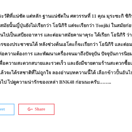
ีประวัติที่แน่ชัด แต่หลัก ฐานแน่ชัดใน ศตวรรษที่ 11 คุณ มุระซะกิ 
สมัยนั้น
ญี่ปุ่น
ยังไม่เรียกว่า โอนิกิริ แต่จะเรียกว่า Tonjiki ในส
วปั้นไปเป็นเสบียงอาหาร และต่อมาสมัยคามาคุระ ได้เรียก โอนิกิริ ว
งประชาชนได้ หลังช่วงต้นเอโดะก็จะเรียกว่า โอนิกิริ และต่อมา ข้
พอต่อความต้องการ และพัฒนาเครื่องจนมาถึงปัจจุบัน ปัจจุบันการนิย
เพื่อความสะดวกสบายและรวดเร็ว และยังมีขายตามร้านสะดวกซื้อเห็
ล้วจะได้รสชาติที่ไม่ถูกใจ ลองอ่านบทความนี้ได้
เลือกข้าวปั้นอันไ
ัวไป ไปดูความน่ารักของเหล่า BNK48 ก่อนนะครับ……..
eet
Share