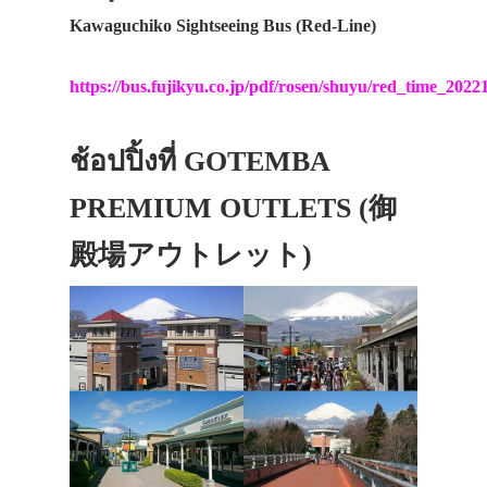
Kawaguchiko Sightseeing Bus (Red-Line)
https://bus.fujikyu.co.jp/pdf/rosen/shuyu/red_time_2022
ช้อปปิ้งที่ GOTEMBA
PREMIUM OUTLETS (御
殿場アウトレット)