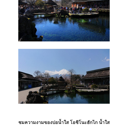
ชมความงามของบ่อน้ำใส โอชิโนะฮักไก น้ำใส