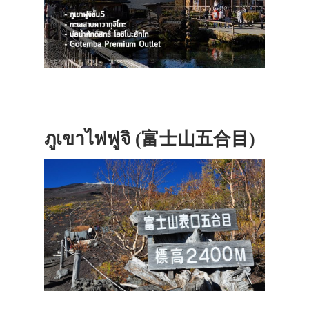
ภูเขาไฟฟูจิ (富士山五合目)