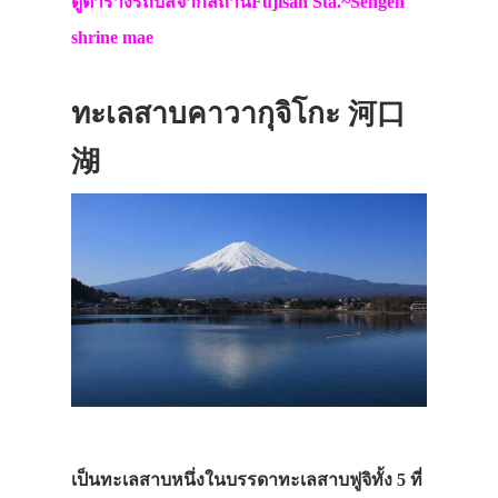
ดูตารางรถบัสจากสถานีFujisan Sta.~Sengen
shrine mae
ทะเลสาบคาวากุจิโกะ 河口
湖
เป็นทะเลสาบหนึ่งในบรรดาทะเลสาบฟูจิทั้ง 5 ที่