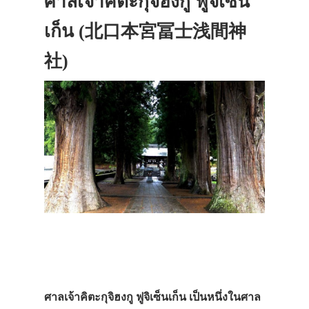
ศาลเจ้าคิตะกุจิฮงกู ฟูจิเซ็น
เก็น (北口本宮冨士浅間神
社)
ศาลเจ้าคิตะกุจิฮงกู ฟูจิเซ็นเก็น เป็นหนึ่งในศาล