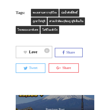
Tags:
ทะเลสาบคาวากุจิโกะ
บ่อน้ำศักดิ์สิทธิ์
ภูเขาไฟฟูจิ
ศาลเจ้าคิตะกุจิฮงกู ฟูจิเซ็นเก็น
โกเทมบะเอาท์เลท
โอชิโนะฮักไก
0
Love
Share
Tweet
Share
Previous Post