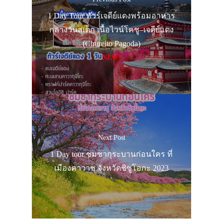
1 Day Tour ทัวร์เจดีย์แดงพร้อมอาหาร
กลางวันสเต็ก เนื้อไวน์โคชู–เจดีย์แดง
(Chureito Pagoda)
NEW!
Next Post
1 Day tour ชมซากุระบานก่อนใคร ที่
เมืองคาวาซุ จังหวัดชิซูโอกะ 2023