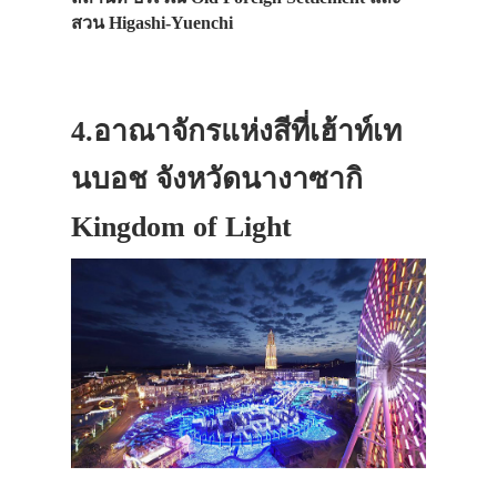
สวน Higashi-Yuenchi
4.อาณาจักรแห่งสีที่เฮ้าท์เท
นบอช จังหวัดนางาซากิ
ประเทศญี่ปุ่น
Kingdom of Light
โตเกียว
ชินจุกุ
โอซาก้า
ฮอกไกโด
เกียวโต
ซัปโปโร