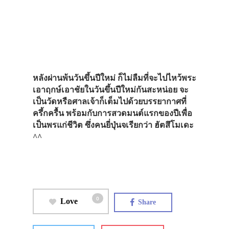
ทดลองเล่น
รถบัส
บริการเช่ารถบ
รถบัสVip Liner
หลังผ่านพ้นวันขึ้นปีใหม่ ก็ไม่ลืมที่จะไปไหว้พระ
รถบัสประจำท
เอาฤกษ์เอาชัยในวันขึ้นปีใหม่กันสะหน่อย จะ
เป็นวัดหรือศาลเจ้าก็เต็มไปด้วยบรรยากาศที่
รถนอนExpres
ครึ้กครื้น พร้อมกับการสวดมนต์แรกของปีเพื่อ
Bus
เป็นพรแก่ชีวิต ซึ่งคนยี่ปุ่นจเรียกว่า ฮัตสึโมเดะ
^^
เดินทาง
รถเช่า
รถไฟ
0
Love
เจอาร์
Share
รถไฟใต้ดิน