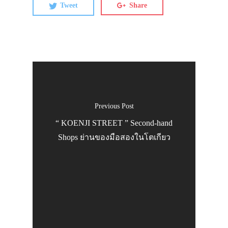
Tweet
Share
เรือ
กระเช้าลอยฟ้า
จุดพักรถ
แนะนำจุดขึ้น
ทัวร์
Previous Post
1 Day Tour
“ KOENJI STREET ” Second-hand
แพกเกจทัวร์ญี่ป
Shops ย่านของมือสองในโตเกียว
ตั๋วราคาสุดคุ้ม
ที่พัก
เกสต์เฮาส์
โรงแรม