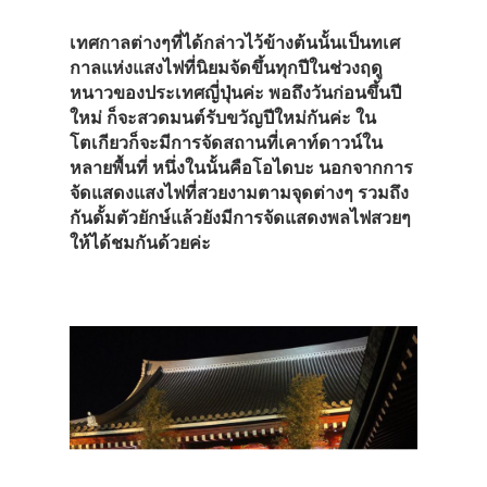
บุฟเฟ่ต์
เทศกาลต่างๆที่ได้กล่าวไว้ข้างต้นนั้นเป็นทเศ
กาลแห่งแสงไฟที่นิยมจัดขึ้นทุกปีในช่วงฤดู
ขนมหวาน
หนาวของประเทศญี่ปุ่นค่ะ พอถึงวันก่อนขึ้นปี
ช็อปปิ้ง
ใหม่ ก็จะสวดมนต์รับขวัญปีใหม่กันค่ะ ใน
โตเกียวก็จะมีการจัดสถานที่เคาท์ดาวน์ใน
วัด ศาลเจ้า
หลายพื้นที่ หนึ่งในนั้นคือโอไดบะ นอกจากการ
จัดแสดงแสงไฟที่สวยงามตามจุดต่างๆ รวมถึง
ปราสาท
กันดั้มตัวยักษ์แล้วยังมีการจัดแสดงพลไฟสวยๆ
พิพิธภัณฑ์
ให้ได้ชมกันด้วยค่ะ
ออนเซ็น
ธรรมชาติ
สวนสัตว์
สวนสนุก
เทศกาล