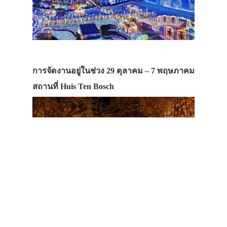
ญี่ปุ่น
ร้านเหล้า
ร้านนาเบะ
ร้านเนื้อย่าง
การจัดงานอยู่ในช่วง 29 ตุลาคม – 7 พฤษภาคม
ร้านอาหาร
สถานที่ Huis Ten Bosch
เวียดนาม
อาหารจีน
อาหารยุโรป
อาหารนานาชา
อาหารแดนปลา
ประเภทเส้น
ฟาสต์ฟู้ด