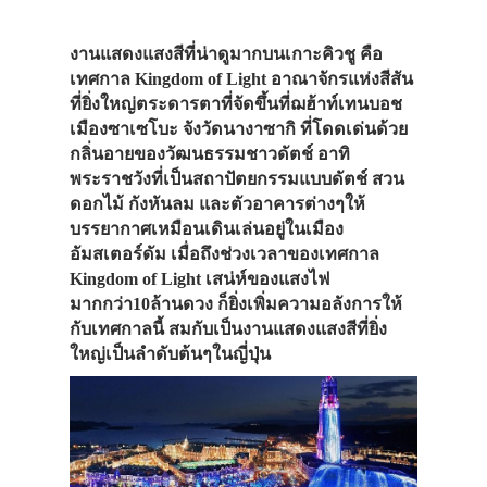
จังหวัดอื่นๆ
งานแสดงแสงสีที่น่าดูมากบนเกาะคิวชู คือ
เที่ยวญี่ปุ่นด้วย
เทศกาล Kingdom of Light อาณาจักรแห่งสีสัน
ที่ยิ่งใหญ่ตระดารตาที่จัดขึ้นที่ฌฮ้าท์เทนบอช
เอง
เมืองซาเซโบะ จังวัดนางาซากิ ที่โดดเด่นด้วย
ความงาม
กลิ่นอายของวัฒนธรรมชาวดัตช์ อาทิ
พระราชวังที่เป็นสถาปัตยกรรมแบบดัตช์ สวน
เสริมสวย
ดอกไม้ กังหันลม และตัวอาคารต่างๆให้
บรรยากาศเหมือนเดินเล่นอยู่ในเมือง
เครื่องสำอางค์
อัมสเตอร์ดัม เมื่อถึงช่วงเวลาของเทศกาล
Kingdom of Light เสน่ห์ของแสงไฟ
ทำเล็บ
มากกว่า10ล้านดวง ก็ยิ่งเพิ่มความอลังการให้
ร้านอาหาร
กับเทศกาลนี้ สมกับเป็นงานแสดงแสงสีที่ยิ่ง
ใหญ่เป็นลำดับต้นๆในญี่ปุ่น
ร้านสำหรับ
ครอบครัว
ร้านอาหารไท