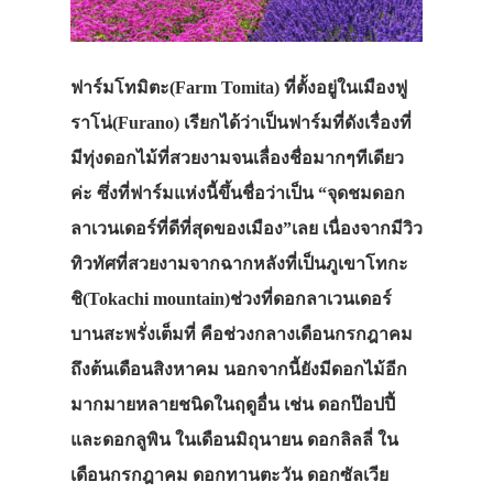
ฟาร์มโทมิตะ(Farm Tomita) ที่ตั้งอยู่ในเมืองฟู
ราโน่(Furano) เรียกได้ว่าเป็นฟาร์มที่ดังเรื่องที่
มีทุ่งดอกไม้ที่สวยงามจนเลื่องชื่อมากๆทีเดียว
ค่ะ ซึ่งที่ฟาร์มแห่งนี้ขึ้นชื่อว่าเป็น “จุดชมดอก
ลาเวนเดอร์ที่ดีที่สุดของเมือง”เลย เนื่องจากมีวิว
ทิวทัศที่สวยงามจากฉากหลังที่เป็นภูเขาโทกะ
ชิ(Tokachi mountain)ช่วงที่ดอกลาเวนเดอร์
บานสะพรั่งเต็มที่ คือช่วงกลางเดือนกรกฎาคม
ถึงต้นเดือนสิงหาคม นอกจากนี้ยังมีดอกไม้อีก
มากมายหลายชนิดในฤดูอื่น เช่น ดอกป๊อปปี้
และดอกลูพิน ในเดือนมิถุนายน ดอกลิลลี่ ใน
เดือนกรกฎาคม ดอกทานตะวัน ดอกซัลเวีย