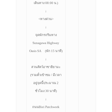
เดินทาง 08:00 น.)
↓
<ทางด่วน>
↓
จุดพักรถริมทาง
Sunagawa Highway
Oasis SA (พัก 15 นาที)
↓
สวนสัตว์อาซาฮิยามะ
(รวมตั๋วเข้าชม / มีเวลา
อยู่จุดนี้ประมาณ 2
ชั่วโมง 30 นาที)
↓
ถนนBiei Patchwork