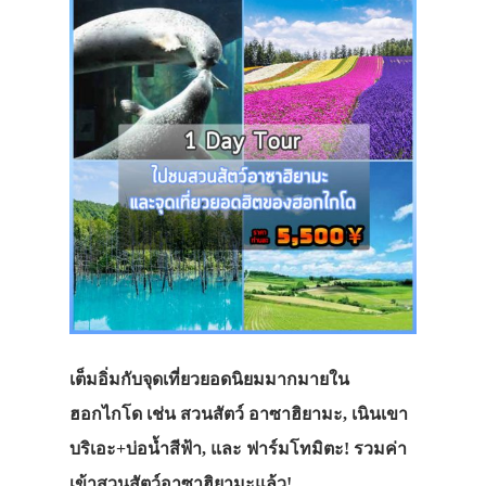
เต็มอิ่มกับจุดเที่ยวยอดนิยมมากมายใน
ฮอกไกโด เช่น สวนสัตว์ อาซาฮิยามะ, เนินเขา
บริเอะ+บ่อน้ำสีฟ้า, และ ฟาร์มโทมิตะ! รวมค่า
เข้าสวนสัตว์อาซาฮิยามะแล้ว!