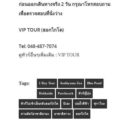
ก่อนออกเดินทางจริง 2 วัน กรุณาโทรสอบถาม
เพื่อตรวจสอบที่นั่งว่าง
VIP TOUR (ฮอกไกโด)
Tel:
048-487-7074
ดูทัวร์อื่นๆเพิ่มเติม :
VIP TOUR
Tags:
1 Day Tour
Asahiyama Zoo
Blue Pond
Hokkaido
Patchwork
ทัวร์ญี่ปุ่น
ทัวร์ไปเช้าเย็นกลับฮอกไกโด
บิเอะ
บ่อน้ำสีฟ้า
ฟุราโนะ
สวนสัตว์อาซาฮิยามะ
อาซาฮิคาวะ
ฮอกไกโด