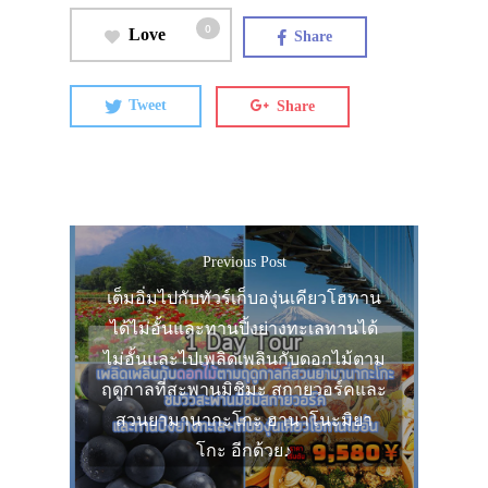
0
Love
Share
Tweet
Share
Previous Post
เต็มอิ่มไปกับทัวร์เก็บองุ่นเคียวโฮทาน
ได้ไม่อั้นและทานปิ้งย่างทะเลทานได้
ไม่อั้นและไปเพลิดเพลินกับดอกไม้ตาม
ฤดูกาลที่สะพานมิชิมะ สกายวอร์คและ
สวนยามานากะโกะ ฮานาโนะมิยา
โกะ อีกด้วย♪