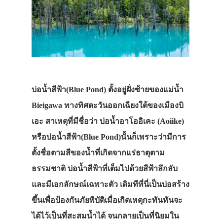
บ่อน้ำสีฟ้า(Blue Pond) ตั้งอยู่ฝั่งซ้ายของแม่น้ำ
Bieigawa ทางทิศตะวันออกเฉียงใต้ของเมืองบิ
เอะ สาเหตุที่มีชื่อว่า บ่อน้ำอาโออิเคะ (Aoiike)
หรือบ่อน้ำสีฟ้า(Blue Pond)นั้นก็เพราะว่ามีการ
ตั้งชื่อตามสีของน้ำที่เกิดจากแร่ธาตุตาม
ธรรมชาติ บ่อน้ำสีฟ้าที่เต็มไปด้วยสีฟ้าลึกลับ
และมีเอกลักษณ์เฉพาะตัว เดิมทีที่นี่เป็นบ่อสร้าง
ขึ้นเพื่อป้องกันภัยพิบัติเมื่อเกิดเหตุกะทันหันจะ
ได้ไว้เป็นที่สะสมน้ำได้ จนกลายเป็นที่นิยมใน