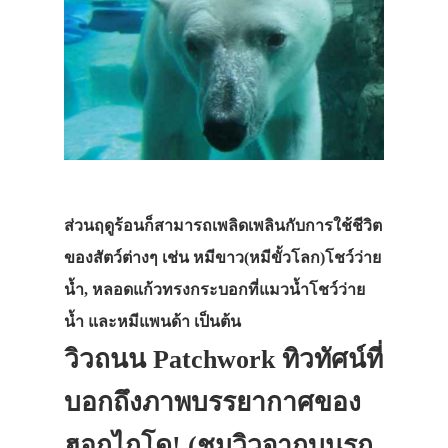
ส่วนฤดูร้อนก็สามารถเพลิดเพลินกับการใช้ชีวิต
ของสัตว์ต่างๆ เช่น หมีขาว(หมีขั้วโลก)โชว์ว่าย
น้ำ, หลอดแก้วทรงกระบอกที่แมวน้ำโชว์ว่าย
น้ำ และหมีแพนด้า เป็นต้น
วิวถนน Patchwork ทิวทัศน์ที่
บอกถึงภาพบรรยากาศของ
ฮอกไกโด! (ชมวิวจากบนรถ