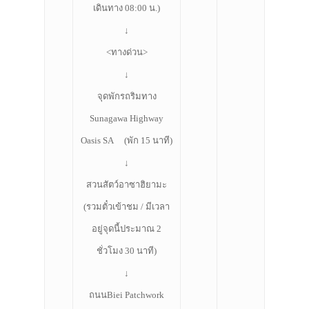
เดินทาง 08:00 น.)
↓
<ทางด่วน>
↓
จุดพักรถริมทาง
Sunagawa Highway
Oasis SA (พัก 15 นาที)
↓
สวนสัตว์อาซาฮิยามะ
(รวมตั๋วเข้าชม / มีเวลา
อยู่จุดนี้ประมาณ 2
ชั่วโมง 30 นาที)
↓
ถนนBiei Patchwork