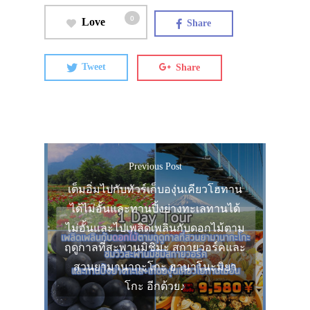
0
Love
Share
Tweet
Share
Previous Post
เต็มอิ่มไปกับทัวร์เก็บองุ่นเคียวโฮทาน
ได้ไม่อั้นและทานปิ้งย่างทะเลทานได้
ไม่อั้นและไปเพลิดเพลินกับดอกไม้ตาม
ฤดูกาลที่สะพานมิชิมะ สกายวอร์คและ
สวนยามานากะโกะ ฮานาโนะมิยา
โกะ อีกด้วย♪