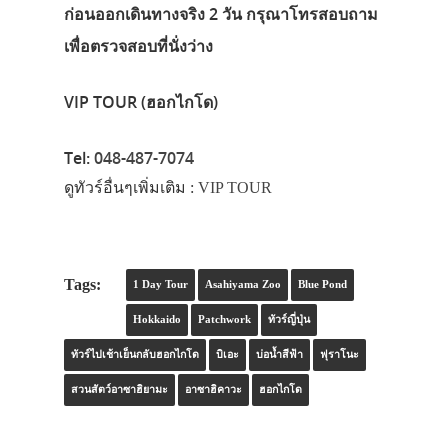
ก่อนออกเดินทางจริง 2 วัน กรุณาโทรสอบถาม
เพื่อตรวจสอบที่นั่งว่าง
VIP TOUR (ฮอกไกโด)
Tel:
048-487-7074
ดูทัวร์อื่นๆเพิ่มเติม :
VIP TOUR
Tags:
1 Day Tour
Asahiyama Zoo
Blue Pond
Hokkaido
Patchwork
ทัวร์ญี่ปุ่น
ทัวร์ไปเช้าเย็นกลับฮอกไกโด
บิเอะ
บ่อน้ำสีฟ้า
ฟุราโนะ
สวนสัตว์อาซาฮิยามะ
อาซาฮิคาวะ
ฮอกไกโด