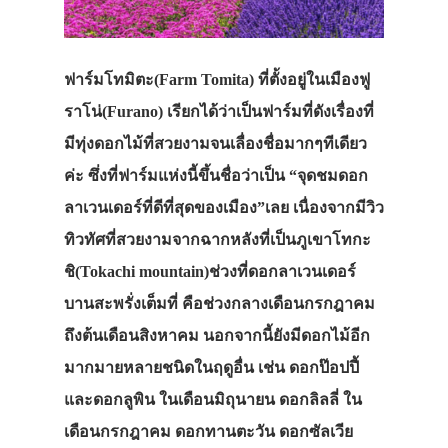
ฟาร์มโทมิตะ(Farm Tomita) ที่ตั้งอยู่ในเมืองฟู
ราโน่(Furano) เรียกได้ว่าเป็นฟาร์มที่ดังเรื่องที่
มีทุ่งดอกไม้ที่สวยงามจนเลื่องชื่อมากๆทีเดียว
ค่ะ ซึ่งที่ฟาร์มแห่งนี้ขึ้นชื่อว่าเป็น “จุดชมดอก
ลาเวนเดอร์ที่ดีที่สุดของเมือง”เลย เนื่องจากมีวิว
ทิวทัศที่สวยงามจากฉากหลังที่เป็นภูเขาโทกะ
ชิ(Tokachi mountain)ช่วงที่ดอกลาเวนเดอร์
บานสะพรั่งเต็มที่ คือช่วงกลางเดือนกรกฎาคม
ถึงต้นเดือนสิงหาคม นอกจากนี้ยังมีดอกไม้อีก
มากมายหลายชนิดในฤดูอื่น เช่น ดอกป๊อปปี้
และดอกลูพิน ในเดือนมิถุนายน ดอกลิลลี่ ใน
เดือนกรกฎาคม ดอกทานตะวัน ดอกซัลเวีย