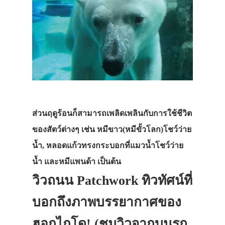
ส่วนฤดูร้อนก็สามารถเพลิดเพลินกับการใช้ชีวิต
ของสัตว์ต่างๆ เช่น หมีขาว(หมีขั้วโลก)โชว์ว่าย
น้ำ, หลอดแก้วทรงกระบอกที่แมวน้ำโชว์ว่าย
น้ำ และหมีแพนด้า เป็นต้น
วิวถนน Patchwork ทิวทัศน์ที่
บอกถึงภาพบรรยากาศของ
ฮอกไกโด! (ชมวิวจากบนรถ