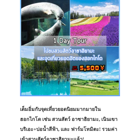
เต็มอิ่มกับจุดเที่ยวยอดนิยมมากมายใน
ฮอกไกโด เช่น สวนสัตว์ อาซาฮิยามะ, เนินเขา
บริเอะ+บ่อน้ำสีฟ้า, และ ฟาร์มโทมิตะ! รวมค่า
เข้าสวนสัตว์อาซาฮิยามะแล้ว!