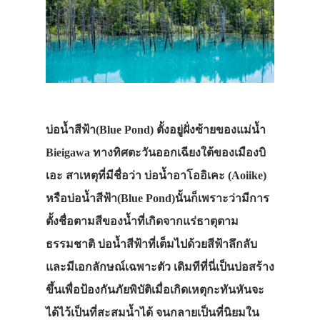
บ่อน้ำสีฟ้า(Blue Pond) ตั้งอยู่ฝั่งซ้ายของแม่น้ำ
Bieigawa ทางทิศตะวันออกเฉียงใต้ของเมืองบิ
เอะ สาเหตุที่มีชื่อว่า บ่อน้ำอาโออิเคะ (Aoiike)
หรือบ่อน้ำสีฟ้า(Blue Pond)นั้นก็เพราะว่ามีการ
ตั้งชื่อตามสีของน้ำที่เกิดจากแร่ธาตุตาม
ธรรมชาติ บ่อน้ำสีฟ้าที่เต็มไปด้วยสีฟ้าลึกลับ
และมีเอกลักษณ์เฉพาะตัว เดิมทีที่นี่เป็นบ่อสร้าง
ขึ้นเพื่อป้องกันภัยพิบัติเมื่อเกิดเหตุกะทันหันจะ
ได้ไว้เป็นที่สะสมน้ำได้ จนกลายเป็นที่นิยมใน