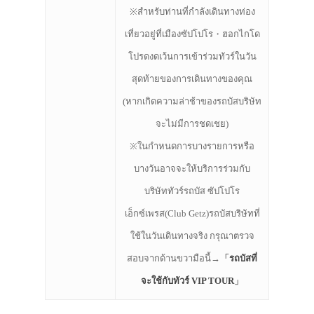
※
สำหรับท่านที่กำลังเดินทางท่อง
เที่ยวอยู่ที่เมืองซัปโปโร・ฮอกไกโด
โปรดงดเว้นการเข้าร่วมทัวร์ในวัน
สุดท้ายของการเดินทางของคุณ
(หากเกิดความล่าช้าของรถบัสบริษัท
จะไม่มีการชดเชย)
※ในกำหนดการบางรายการหรือ
บางวันอาจจะให้บริการร่วมกับ
บริษัททัวร์รถบัส ซัปโปโร
เอ็กซ์เพรส(Club Getz)รถบัสบริษัทที่
ใช้ในวันเดินทางจริง กรุณาตรวจ
สอบจากด้านขวามือนี้→
「
รถบัสที่
จะใช้กับทัวร์ VIP TOUR
」