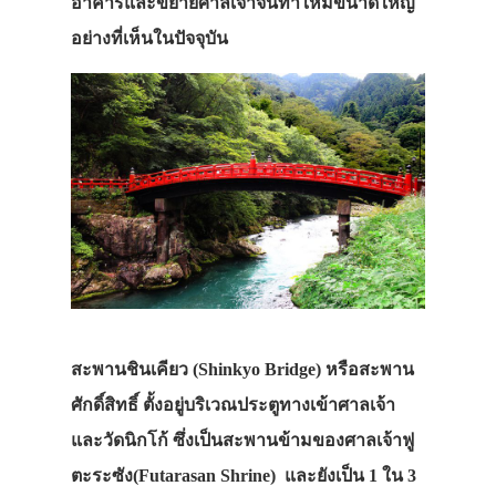
อาคารและขยายศาลเจ้าจนทำให้มีขนาดใหญ่
อย่างที่เห็นในปัจจุบัน
ประเทศญี่ปุ่น
เที่ยวญี่ปุ่นด้วย
เอง
สะพานชินเคียว (Shinkyo Bridge)
หรือสะพาน
รถบัส
ศักดิ์สิทธิ์ ตั้งอยู่บริเวณประตูทางเข้าศาลเจ้า
เดินทาง
และวัดนิกโก้ ซึ่งเป็นสะพานข้ามของศาลเจ้าฟู
ทัวร์
ตะระซัง(Futarasan Shrine) และยังเป็น 1 ใน 3