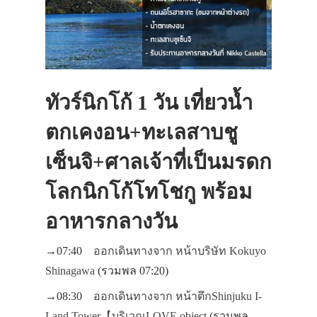
ทัวร์นิกโก้ 1 วัน เที่ยวน้ำ
ตกเคงอน+ทะเลสาบชู
เซ็นจิ+ศาลเจ้าที่เป็นมรดก
โลกนิกโก้โทโชกู พร้อม
อาหารกลางวัน
→07:40
ออกเดินทางจาก หน้าบริษัท Kokuyo
Shinagawa
(รวมพล 07:20)
→08:30
ออกเดินทางจาก หน้าตึกShinjuku I-
Land Tower【บริเวณLOVE object
(รวมพล