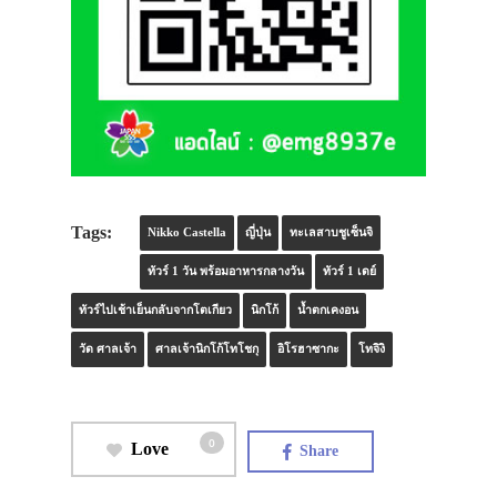
Tags:
Nikko Castella
ญี่ปุ่น
ทะเลสาบชูเซ็นจิ
ทัวร์ 1 วัน พร้อมอาหารกลางวัน
ทัวร์ 1 เดย์
ทัวร์ไปเช้าเย็นกลับจากโตเกียว
นิกโก้
น้ำตกเคงอน
วัด ศาลเจ้า
ศาลเจ้านิกโก้โทโชกุ
อิโรฮาซากะ
โทจิงิ
0
Love
Share