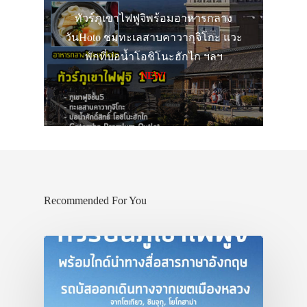
ทัวร์ภูเขาไฟฟูจิพร้อมอาหารกลาง
วันHoto ชมทะเลสาบคาวากุจิโกะ แวะ
พักที่บ่อน้ำโอชิโนะฮักไก ฯลฯ
NEW!
Recommended For You