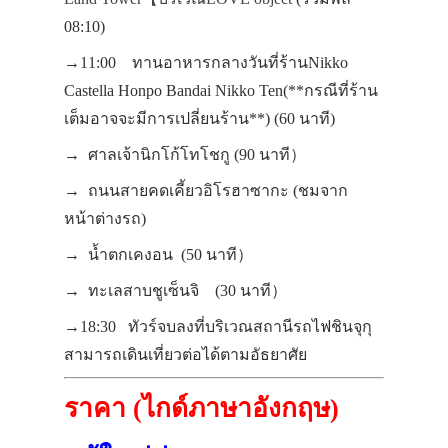
08:10)
→11:00 ทานอาหารกลางวันที่ร้านNikko
Castella Honpo Bandai Nikko Ten(**กรณีที่ร้าน
เต็มอาจจะมีการเปลี่ยนร้าน**) (60 นาที)
→ ศาลเจ้านิกโก้โทโชกู (90 นาที）
→ ถนนสายคดเคี้ยวอิโรฮาซากะ (ชมจาก
หน้าต่างรถ)
→ น้ำตกเคงอน (50 นาที）
→ ทะเลสาบชูเซ็นจิ
(3
0 นาที）
→18:30 ทัวร์จบลงที่บริเวณสถานีรถไฟชินจุกุ
สามารถเดินเที่ยวต่อได้ตามอัธยาศัย
ราคา (ไกด์ภาษาอังกฤษ)