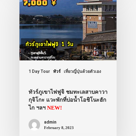
ประเทศญี่ปุ่น
เที่ยวญี่ปุ่นด้วย
เอง
รถบัส
1 Day Tour
ทัวร์
เที่ยวญี่ปุ่นด้วยตัวเอง
เดินทาง
ทัวร์
ทัวร์ภูเขาไฟฟูจิ ชมทะเลสาบคาวา
กุจิโกะ แวะพักที่บ่อน้ำโอชิโนะฮัก
ที่พัก
ไก ฯลฯ
NEW!
สาระน่ารู้
admin
VIDEO
February 8, 2023