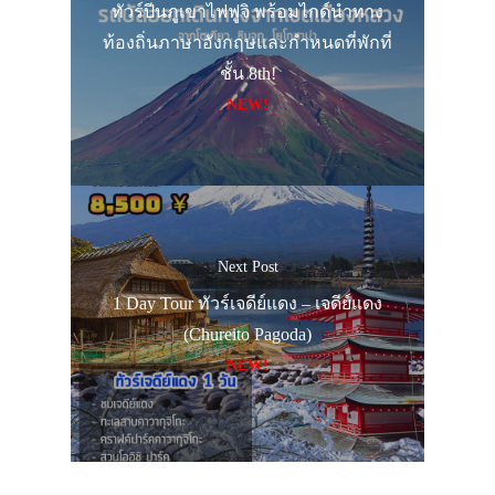
ทัวร์ปีนภูเขาไฟฟูจิ พร้อมไกด์นำทาง
ท้องถิ่นภาษาอังกฤษและกำหนดที่พักที่
ชั้น 8th!
NEW!
Next Post
1 Day Tour ทัวร์เจดีย์แดง – เจดีย์แดง
(Chureito Pagoda)
NEW!