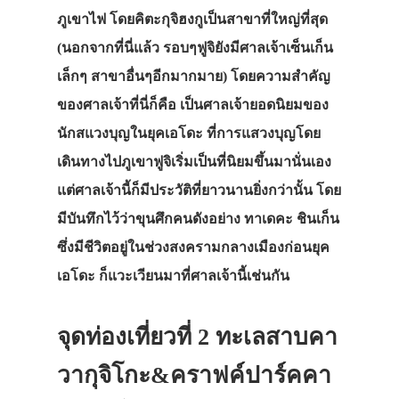
ภูเขาไฟ โดยคิตะกุจิฮงกูเป็นสาขาที่ใหญ่ที่สุด
(นอกจากที่นี่แล้ว รอบๆฟูจิยังมีศาลเจ้าเซ็นเก็น
เล็กๆ สาขาอื่นๆอีกมากมาย) โดยความสำคัญ
ของศาลเจ้าที่นี่ก็คือ เป็นศาลเจ้ายอดนิยมของ
นักสแวงบุญในยุคเอโดะ ที่การแสวงบุญโดย
เดินทางไปภูเขาฟูจิเริ่มเป็นที่นิยมขึ้นมานั่นเอง
แต่ศาลเจ้านี้ก็มีประวัติที่ยาวนานยิ่งกว่านั้น โดย
ประเทศญี่ปุ่น
มีบันทึกไว้ว่าขุนศึกคนดังอย่าง ทาเดคะ ชินเก็น
เที่ยวญี่ปุ่นด้วย
ซึ่งมีชีวิตอยู่ในช่วงสงครามกลางเมืองก่อนยุค
เอง
เอโดะ ก็แวะเวียนมาที่ศาลเจ้านี้เช่นกัน
รถบัส
จุดท่องเที่ยวที่ 2 ทะเลสาบคา
เดินทาง
วากุจิโกะ&คราฟค์ปาร์คคา
ทัวร์