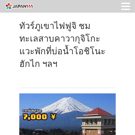
ทัวร์ภูเขาไฟฟูจิ ชม
ทะเลสาบคาวากุจิโกะ
แวะพักที่บ่อน้ำโอชิโนะ
ฮักไก ฯลฯ