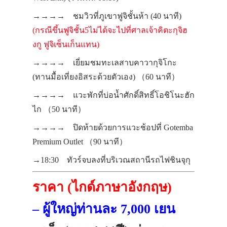
→→→→ ชมวิวที่ภูเขาฟูจิชั้นห้า (40 นาที)
(กรณีขึ้นฟูจิชั้น5ไม่ได้จะไปที่ศาลเจ้าคิตะกุจิฮ
งกู ฟูจิเซ็นเก็นแทน)
→→→→ เยี่ยมชม
ทะเลสาบคาวากุจิโกะ
(ทานมื้อเที่ยงอิสระด้วยตัวเอง)
（60 นาที）
→→→→ แวะพักที่บ่อน้ำศักดิ์สิทธิ์
โอชิโนะฮัก
ไก
（50 นาที）
→→→→ ปิดท้ายด้วยการแวะช้อปที่
Gotemba
Premium Outlet
（90 นาที）
→18:30 ทัวร์จบลงที่บริเวณสถานีรถไฟชินจุกุ
ราคา (ไกด์ภาษาอังกฤษ)
– ผู้ใหญ่ท่านละ 7,000 เยน