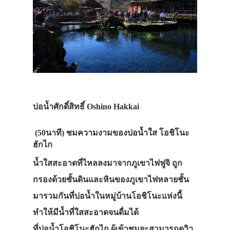
บ่อน้ำศักดิ์สิทธิ์ Oshino Hakkai
(50นาที)
ชมความงามของบ่อน้ำใส โอชิโนะ
ฮักไก
น้ำใสสะอาดที่ไหลลงมาจากภูเขาไฟฟูจิ ถูก
กรองด้วยชั้นดินและหินของภูเขาไฟหลายชั้น
มารวมกันที่บ่อน้ำในหมู่บ้านโอชิโนะแห่งนี้
ทำให้มีน้ำที่ใสสะอาดจนดื่มได้
ที่บ่อน้ำโอชิโนะฮักไก ผู้เข้าชมจะสามารถดูวิว