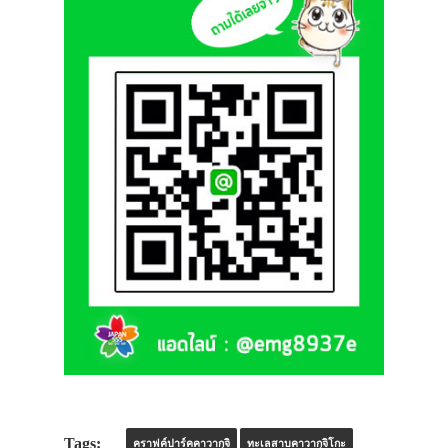
Tags:
คราฟค์ปาร์คคาวากุจิ
ทะเลสาบคาวากุจิโกะ