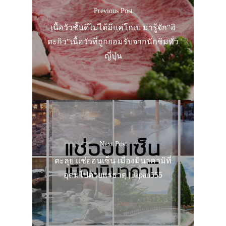
Previous Post
เนื้อวัวชั้นดีไม่ได้มีแค่โกเบ มารู้จัก"ฮิ
ดะกิว"เนื้อวัวที่ถูกยอมรับจากนักชิมทั่ว
ญี่ปุ่น
Next Post
ตะลุย แช่ออนเซ็น เมืองมินาคามิที่
อุดมไปด้วยแร่ธาตุ | Japan555