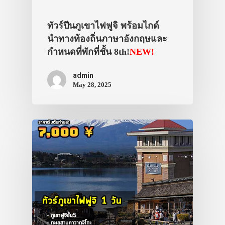
ประเทศญี่ปุ่น
เที่ยวญี่ปุ่นด้วย
ทัวร์ปีนภูเขาไฟฟูจิ พร้อมไกด์
นำทางท้องถิ่นภาษาอังกฤษและ
เอง
กำหนดที่พักที่ชั้น 8th!
NEW!
รถบัส
admin
เดินทาง
May 28, 2025
ทัวร์
ที่พัก
สาระน่ารู้
VIDEO
ภาพประทับใจ