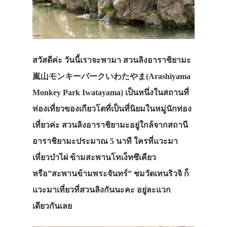
สวัสดีค่ะ วันนี้เราจะพามา สวนลิงอาราชิยามะ
嵐山モンキーパークいわたやま(Arashiyama
Monkey Park Iwatayama) เป็นหนึ่งในสถานที่
ท่องเที่ยวของเกียวโตที
่เป็นที่นิยมในหมู่นักท่อง
เที่ยวค่ะ สวนลิงอาราชิยามะอยู่ใกล้จากสถานี
อาราชิยา
มะประมาณ 5 นาที ใครที่แวะมา
เที่ยวป่าไผ่ ข้ามสะพานโทเง็ทซึเคียว
หรือ”สะพานข้ามพระจันทร์” ชมวัดเทนริวจิ ก็
แวะมาเที่ยวที่สวนลิงกันนะคะ อยู่ละแวก
เดียวกันเลย