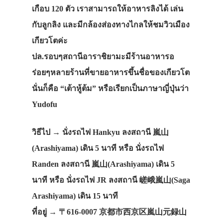
เกือบ 120 ตัว เราสามารถใ
ห้อาหารลิงได้ เล่น
กับลูกลิง และมีกล้องส่องทางไกลให้ชมวิวเมือง
เกียวโต
ค่ะ
ปล.รอบๆสถานีอาราชิยามะมีร้านอาหารอ
ร่อยๆห
ลายร้านที่ขายอาหารขึ้นชื่อของเกียวโต
นั่นก็คือ “เต้าหู้ต้ม” หรือเรียกเป็นภาษาญี่ปุ่นว่า
Yudofu
วิธีไป
→ นั่งรถไฟ Hankyu ลงสถานี 嵐山
(Arashiyama) เดิน 5 นาที หรือ นั่งรถไฟ
Randen ลงสถานี 嵐山(Arashiyama) เดิน 5
นาที หรือ นั่งรถไฟ JR ลงสถานี 嵯峨嵐山(Saga
Arashiyama) เดิน 15 นาที
ที่อยู่
→ 〒616-0007 京都市西京区嵐山元録山