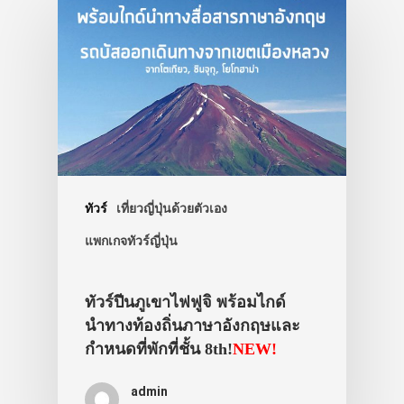
ประเทศญี่ปุ่น
เที่ยวญี่ปุ่นด้วย
เอง
ทัวร์
เที่ยวญี่ปุ่นด้วยตัวเอง
รถบัส
แพกเกจทัวร์ญี่ปุ่น
เดินทาง
ทัวร์ปีนภูเขาไฟฟูจิ พร้อมไกด์
ทัวร์
นำทางท้องถิ่นภาษาอังกฤษและ
ที่พัก
กำหนดที่พักที่ชั้น 8th!
NEW!
สาระน่ารู้
admin