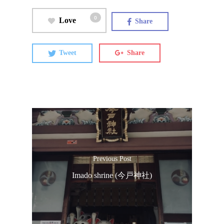
0
Love
Share
Tweet
Share
Previous Post
Imado shrine (今戸神社)