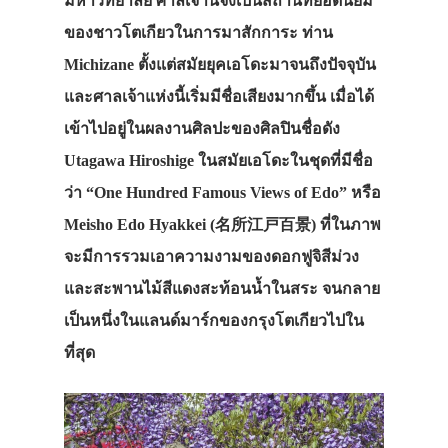
มหาวิทยาลัย ศาลเจ้านี้จึงเป็นสถานที่ยอดนิยม
ของชาวโตเกียวในการมาสักการะ ท่าน
Michizane ตั้งแต่สมัยยุคเอโดะมาจนถึงปัจจุบัน
และศาลเจ้าแห่งนี้เริ่มมีชื่อเสียงมากขึ้น เมื่อได้
เข้าไปอยู่ในผลงานศิลปะของศิลปินชื่อดัง
Utagawa Hiroshige ในสมัยเอโดะในชุดที่มีชื่อ
ว่า “One Hundred Famous Views of Edo” หรือ
Meisho Edo Hyakkei (名所江戸百景) ที่ในภาพ
จะมีการรวมเอาความงามของดอกฟูจิสีม่วง
และสะพานไม้สีแดงสะท้อนน้ำในสระ จนกลาย
เป็นหนึ่งในแลนด์มาร์กของกรุงโตเกียวไปใน
ที่สุด