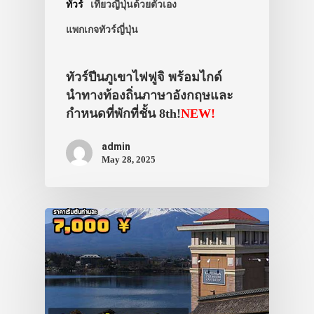
ทัวร์
เที่ยวญี่ปุ่นด้วยตัวเอง
แพกเกจทัวร์ญี่ปุ่น
ทัวร์ปีนภูเขาไฟฟูจิ พร้อมไกด์
นำทางท้องถิ่นภาษาอังกฤษและ
กำหนดที่พักที่ชั้น 8th!
NEW!
admin
May 28, 2025
ประเทศญี่ปุ่น
เที่ยวญี่ปุ่นด้วย
เอง
รถบัส
เดินทาง