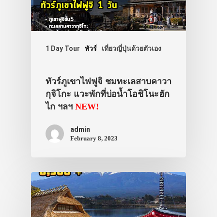
ทัวร์
ที่พัก
สาระน่ารู้
1 Day Tour
ทัวร์
เที่ยวญี่ปุ่นด้วยตัวเอง
VIDEO
ภาพประทับใจ
ทัวร์ภูเขาไฟฟูจิ ชมทะเลสาบคาวา
กุจิโกะ แวะพักที่บ่อน้ำโอชิโนะฮัก
ไก ฯลฯ
NEW!
admin
February 8, 2023