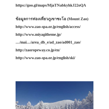
https://goo.gl/maps/MjaTNabkyhkJ22oQA
ข้อมูลการท่องเที่ยวภูเขาซะโอ (Mount Zao)
http://www.zao-spa.or.jp/english/access/
http://www.miyagitheme.jp/
…/mai…/area_db_e/ad_zao/ad001_zao/
http://zaoropeway.co.jp/en/
http://www.zao-spa.or.jp/english/ski/