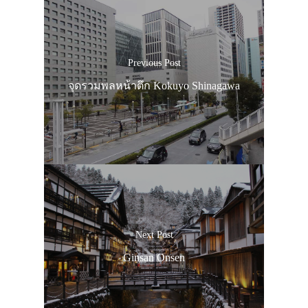
ประเทศญี่ปุ่น
เที่ยวญี่ปุ่นด้วย
Previous Post
เอง
จุดรวมพลหน้าตึก Kokuyo Shinagawa
รถบัส
เดินทาง
ทัวร์
ที่พัก
สาระน่ารู้
Next Post
VIDEO
Ginsan Onsen
ภาพประทับใจ