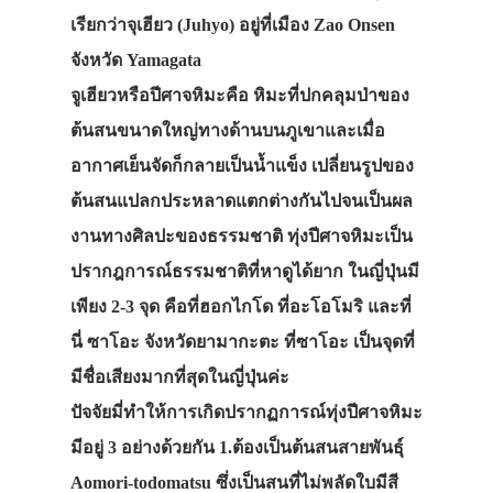
เรียกว่าจุเฮียว (Juhyo) อยู่ที่เมือง Zao Onsen
จังหวัด Yamagata
จูเฮียวหรือปีศาจหิมะคือ หิมะที่ปกคลุมป่าของ
ต้นสนขนาดใหญ่ทางด้านบนภูเขาและเมื่อ
อากาศเย็นจัดก็กลายเป็นน้ำแข็ง เปลี่ยนรูปของ
ต้นสนแปลกประหลาดแตกต่างกันไปจนเป็นผล
งานทางศิลปะของธรรมชาติ ทุ่งปีศาจหิมะเป็น
ปรากฎการณ์ธรรมชาติที่หาดูได้ยาก ในญี่ปุ่นมี
เพียง 2-3 จุด คือที่ฮอกไกโด ที่อะโอโมริ และที่
นี่ ซาโอะ จังหวัดยามากะตะ ที่ซาโอะ เป็นจุดที่
มีชื่อเสียงมากที่สุดในญี่ปุ่นค่ะ
ปัจจัยมี่ทำให้การเกิดปรากฏการณ์ทุ่งปีศาจหิมะ
มีอยู่ 3 อย่างด้วยกัน 1.ต้องเป็นต้นสนสายพันธุ์
Aomori-todomatsu ซึ่งเป็นสนที่ไม่พลัดใบมีสี