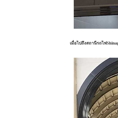
เมื่อไปถึงสถานีรถไฟShin