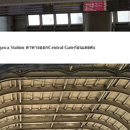
agawa Station หาทางออกCentral Gateก่อนเลยค่ะ