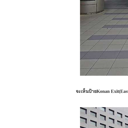
จะเห็นป้ายKonan Exit(East