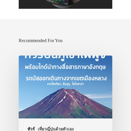
ประเทศญี่ปุ่น
เที่ยวญี่ปุ่นด้วย
เอง
Recommended For You
รถบัส
เดินทาง
ทัวร์
ที่พัก
สาระน่ารู้
VIDEO
ภาพประทับใจ
ทัวร์
เที่ยวญี่ปุ่นด้วยตัวเอง