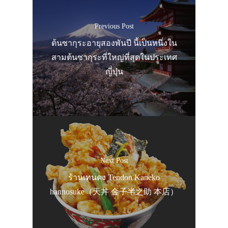
Previous Post
ต้นซากุระอายุสองพันปี นี้เป็นหนึ่งใน
สามต้นซากุระที่ใหญ่ที่สุดในประเทศ
ญี่ปุ่น
Next Post
ร้านเทนดง Tendon Kaneko
hannosuke（天丼 金子半之助 本店）