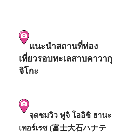
แนะนำสถานที่ท่อง
เที่ยวรอบทะเลสาบคาวากุ
จิโกะ
จุดชมวิว ฟูจิ โออิชิ ฮานะ
เทอร์เรซ (富士大石ハナテ