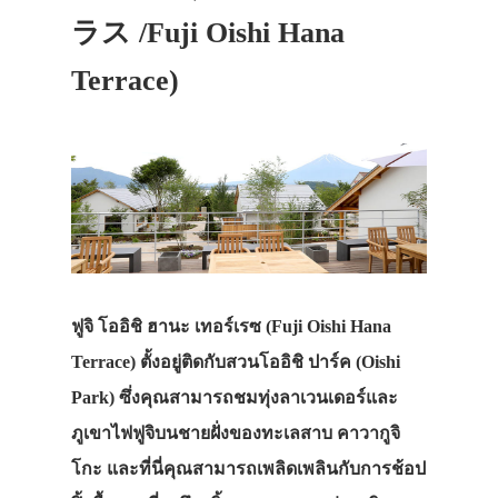
ラス /Fuji Oishi Hana
Terrace)
ประเทศญี่ปุ่น
เที่ยวญี่ปุ่นด้วย
ฟูจิ โออิชิ ฮานะ เทอร์เรซ (Fuji Oishi Hana
เอง
Terrace) ตั้งอยู่ติดกับสวนโออิชิ ปาร์ค (Oishi
รถบัส
Park) ซึ่งคุณสามารถชมทุ่งลาเวนเดอร์และ
เดินทาง
ภูเขาไฟฟูจิบนชายฝั่งของทะเลสาบ คาวากูจิ
ทัวร์
โกะ และที่นี่คุณสามารถเพลิดเพลินกับการช้อป