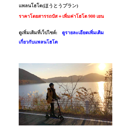
แพลนโฮโต(ほうとうプラン)
ราคาโดยสารรถบัส＋เพิ่มค่าโฮโต 900 เยน
ดูเพิ่มเติมที่เว็ปไซต์:
ดูรายละเอียดเพิ่มเติม
เกี่ยวกับแพลนโฮโต