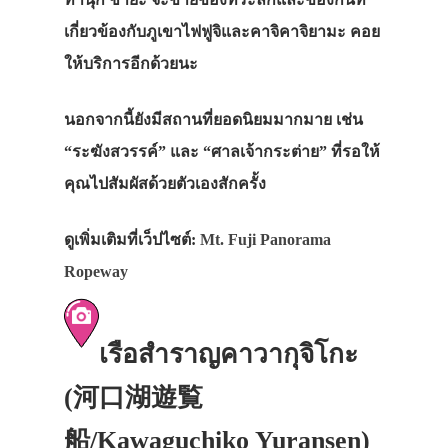
เกี่ยวข้องกับภูเขาไฟฟูจิและคาจิคาจิยามะ คอย
ให้บริการอีกด้วยนะ
นอกจากนี้ยังมีสถานที่ยอดนิยมมากมาย เช่น
“ระฆังสวรรค์” และ “ศาลเจ้ากระต่าย” ที่รอให้
คุณไปสัมผัสด้วยตัวเองสักครั้ง
ดูเพิ่มเติมที่เว็ปไซต์:
Mt. Fuji Panorama
Ropeway
เรือสำราญคาวากุจิโกะ
(河口湖遊覧
船/Kawaguchiko Yuransen)