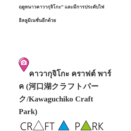
ฤดูหนาวคาวากุจิโกะ” และมีการประดับไฟ
อิลลูมิเนชั่นอีกด้วย
คาวากุจิโกะ คราฟต์ พาร์
ค (河口湖クラフトパー
ク/Kawaguchiko Craft
Park)