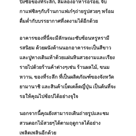
ปิ้งซื้อของที่ระลึก, ลิ้มลองอาหารอร่อย, จิบ
ที่พัก
กาแฟชิลๆกับร้านกาแฟเก๋ๆถ่ายรูปสวยๆ พร้อม
สาระน่ารู้
ดื่มด่ำกับบรรยากาศที่งดงามได้อีกด้วย
VIDEO
อาคารของที่นี่จะมีลักษณะซับซ้อนหรูหรามี
ภาพประทับใจ
รสนิยม ด้วยผนังด้านนอกอาคารจะเป็นสีขาว
และปูทางเดินเท้าด้วยแผ่นหินสวยงามและเรียง
รายไปด้วยร้านค้าต่างๆเช่น ร้านผลไม้, ขนม
หวาน, ของที่ระลึก ที่เป็นผลิตภัณฑ์ของจังหวัด
ยามานาชิ และสินค้าเบ็ดเตล็ดญี่ปุ่น เป็นต้นที่จะ
รอให้คุณไปช้อปได้อย่างจุใจ
นอกจากนี้คุณยังสามารถเดินถ่ายรูปและชม
สวนดอกไม้สวยๆได้ตามฤดูกาลได้อย่าง
เพลิดเพลินอีกด้วย