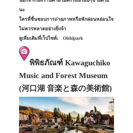
นอกจากนี้ที่ร้านค้ามีไอศกรีมอร่อยๆขายด้วย
นะ
ใครที่ชื่นชอบการถ่ายภาพหรือพักผ่อนหย่อนใจ
ไม่ควรพลาดอย่างยิ่งจ้า
ดูเพิ่มเติมที่เว็ปไซต์:
Oishipark
พิพิธภัณฑ์ Kawaguchiko
Music and Forest Museum
(河口湖 音楽と森の美術館)