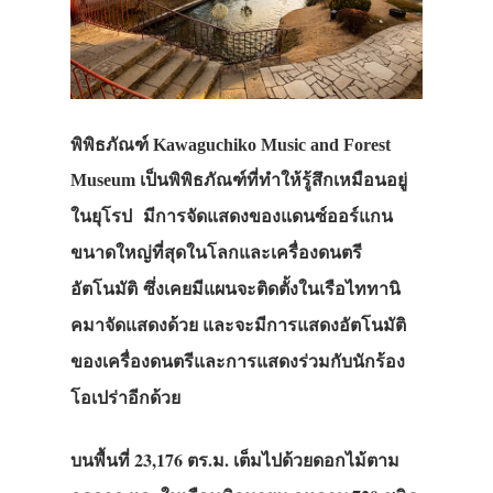
พิพิธภัณฑ์ Kawaguchiko Music and Forest
เป็นพิพิธภัณฑ์ที่ทำให้รู้สึกเหมือนอยู่
Museum
มีการจัดแสดงของแดนซ์ออร์แกน
ในยุโรป
ขนาดใหญ่ที่สุดในโลกและ
เครื่องดนตรี
อัตโนมัติ
ซึ่งเคยมีแผนจะติดตั้งในเรือไททานิ
คมาจัดแสดงด้วย และจะมีการ
แสดงอัตโนมัติ
ของเครื่องดนตรีและการแสดงร่วมกับนักร้อง
โอเปร่า
อีกด้วย
บนพื้นที่ 23,176 ตร.ม. เต็มไปด้วยดอกไม้ตาม