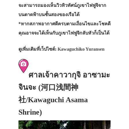
จะสามารถมองเห็นวิวทิวทัศน์ภูเขาไฟฟูจิ
จาก
บนดาดฟ้าบนชั้นสองของเรือได้
*หากสภาพอากาศดีครบตามเงื่อนไขและโชคดี
คุณอาจจะได้เห็นกับภูเขาไฟฟูจิกลับหัวก็เป็นได้
ดูเพิ่มเติมที่เว็ปไซต์:
Kawaguchiko Yuransen
ศาลเจ้าคาวากุจิ อาซามะ
จินจะ (河口浅間神
社/Kawaguchi Asama
Shrine)