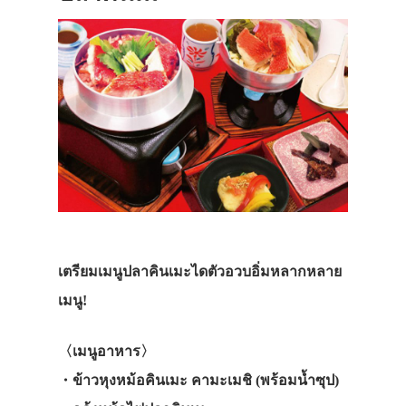
เตรียมเมนูปลาคินเมะไดตัวอวบอิ่มหลากหลาย
เมนู!
〈
เมนูอาหาร
〉
・ข้าวหุงหม้อคินเมะ คามะเมชิ
(พร้อมน้ำซุป
)