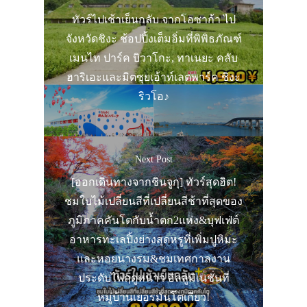
ทัวร์ไปเช้าเย็นกลับ จากโอซาก้า ไป
จังหวัดชิงะ ช้อปปิ้งเต็มอิ่มที่พิพิธภัณฑ์
เมนไท ปาร์ค บิวาโกะ, ทาเนยะ คลับ
ฮาริเอะและมิตซุยเอ้าท์เลตพาร์ค ชิงะ
ริวโอ♪
Next Post
[ออกเดินทางจากชินจูกุ] ทัวร์สุดฮิต!
ชมใบไม้เปลี่ยนสีที่เปลี่ยนสีช้าที่สุดของ
ภูมิภาคคันโตกับน้ำตก2แห่ง&บุฟเฟ่ต์
อาหารทะเลปิ้งย่างสุดหรูที่เพิ่มปูหิมะ
และหอยนางรม&ชมเทศกาลงาน
ประดับไฟฤดูหนาว อิลลูมิเนชั่นที่
หมู่บ้านเยอรมันโตเกียว!