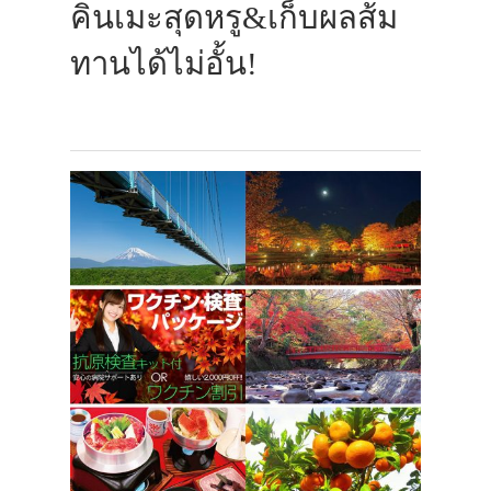
คินเมะสุดหรู&เก็บผลส้ม
ทานได้ไม่อั้น!