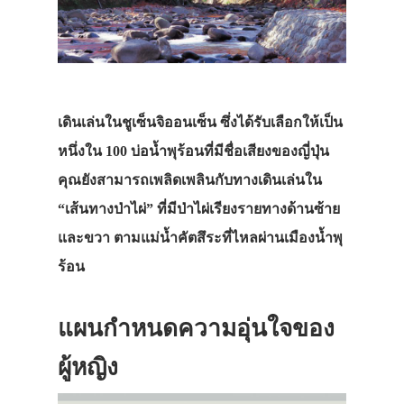
เดินเล่นในชูเซ็นจิออนเซ็น ซึ่งได้รับเลือกให้เป็น
หนึ่งใน 100 บ่อน้ำพุร้อนที่มีชื่อเสียงของญี่ปุ่น
คุณยังสามารถเพลิดเพลินกับทางเดินเล่นใน
ประเทศญี่ปุ่น
“เส้นทางป่าไผ่” ที่มีป่าไผ่เรียงรายทางด้านซ้าย
และขวา ตามแม่น้ำคัตสึระที่ไหลผ่านเมืองน้ำพุ
เที่ยวญี่ปุ่นด้วย
ร้อน
เอง
รถบัส
แผนกำหนดความอุ่นใจของ
เดินทาง
ผู้หญิง
ทัวร์