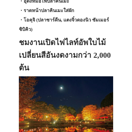
・อุด้งหม้อไฟปลาคินเมะ
・ราดหน้าปลาคินเมะใส่ผัก
・โอคุจิ (ปลาซาร์ดีน, แตงจิ๋วดอง
นิว ซัมเมอร์
ชิบิคิว
)
ชมงานเปิดไฟ
ไลท์อัพใบไม้
เปลี่ยนสีอันงดงามกว่า 2,000
ต้น