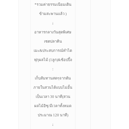
*รวมค่าธรรมเนียมเดิน
ข้ามสะพานแล้ว )
↓
อาหารกลางวันสุดพิเศษ
เซตปลาคิน
เมะ&ประสบการณ์ทำได
ฟุกุผลไม้ (1ลูก)&ช้อปปิ้ง
：
เก็บส้มทานสดๆจากต้น
ภายในสวนได้แบบไม่อั้น
เป็นเวลา 30 นาที(สวน
ผลไม้อิซุ/มีเวลาทั้งหมด
ประมาณ 120 นาที)
↓