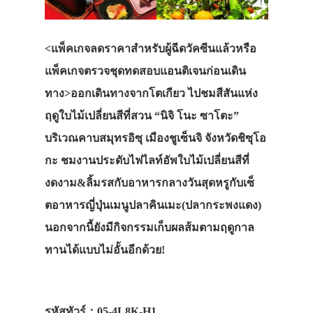
<แพ็คเกจลดราคาสำหรับผู้ฉีดวัคซีนแล้วหรือ
แพ็คเกจตรวจ
ชุดทดสอบแอนติเจน
ก่อนเดิน
ทาง>ออกเดินทางจากโตเกียว ไปชมสีสันแห่ง
ฤดูใบไม้เปลี่ยนสีที่สวน “นิจิ โนะ ซาโตะ”
บริเวณคาบสมุทรอิซุ เมืองชูเซ็นจิ จังหวัดชิซุโอ
กะ ชมงานประดับไฟไลท์อัพใบไม้เปลี่ยนสีที่
งดงาม&ลิ้มรสกับอาหารกลางวันสุดหรูกับเซ็
ตอาหารญี่ปุ่นเมนูปลาคินเมะ(ปลากระพงแดง)
นอกจากนี้ยังมีกิจกรรมเก็บผลส้มตามฤดูกาล
ทานได้แบบไม่อั้นอีกด้วย!
รหัสทัวร์：05-4L8K-H1