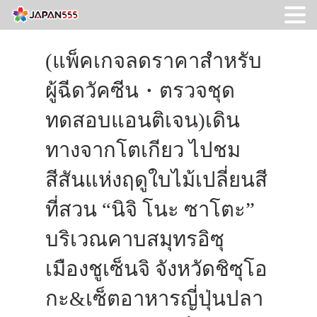
(แพ็คเกจลดราคาสำหรับ
ผู้ฉีดวัคซีน・ตรวจชุด
ทดสอบแอนติเจน)เดิน
ทางจากโตเกียว ไปชม
สีสันแห่งฤดูใบไม้เปลี่ยนสี
ที่สวน “นิจิ โนะ ซาโตะ”
บริเวณคาบสมุทรอิซุ
เมืองชูเซ็นจิ จังหวัดชิซุโอ
กะ&เซ็ตอาหารญี่ปุ่นปลา