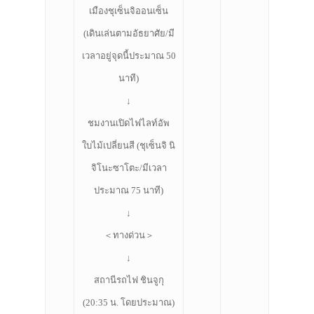
เมืองชุเซ็นจิออนเซ็น
(เดินเล่นตามอัธยาศัย/มี
เวลาอยู่จุดนี้ประมาณ 50
นาที)
↓
ชมงานเปิดไฟไลท์อัพ
ใบไม้เปลี่ยนสี (ชุเซ็นจิ นิ
จิโนะซาโตะ/มีเวลา
ประมาณ 75 นาที)
↓
＜ทางด่วน＞
↓
สถานีรถไฟ ชินจูกุ
(20:35 น. โดยประมาณ)