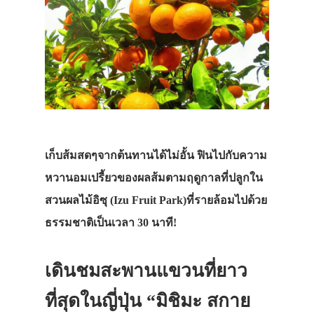
เก็บส้มสดๆจากต้นทานได้ไม่อั้น ฟินไปกับความ
หวานอมเปรี้ยวของผลส้มตามฤดูกาลที่ปลูกใน
สวนผลไม้อิซุ (Izu Fruit Park)ที่รายล้อมไปด้วย
ธรรมชาติเป็นเวลา 30 นาที!
เดินชมสะพานแขวนที่ยาว
ที่สุดในญี่ปุ่น “มิชิมะ สกาย