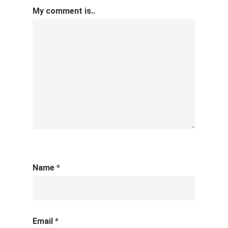
My comment is..
Name
*
Email
*