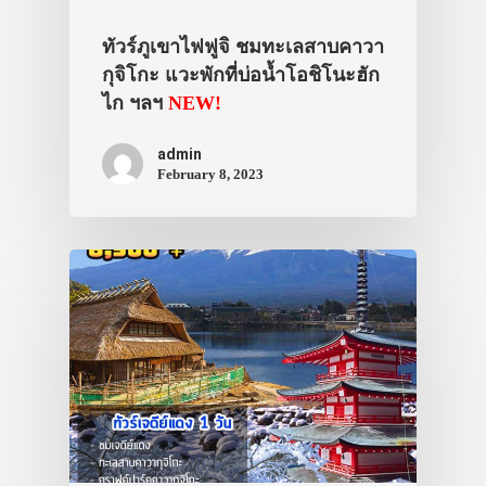
ทัวร์ภูเขาไฟฟูจิ ชมทะเลสาบคาวา
กุจิโกะ แวะพักที่บ่อน้ำโอชิโนะฮัก
ไก ฯลฯ
NEW!
admin
February 8, 2023
ประเทศญี่ปุ่น
เที่ยวญี่ปุ่นด้วย
เอง
รถบัส
เดินทาง
ทัวร์
ที่พัก