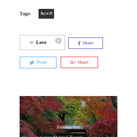
Tags:
อิบารากิ
0
Love
Share
Tweet
Share
Previous Post