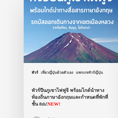
ทัวร์
เที่ยวญี่ปุ่นด้วยตัวเอง
แพกเกจทัวร์ญี่ปุ่น
ทัวร์ปีนภูเขาไฟฟูจิ พร้อมไกด์นำทาง
ท้องถิ่นภาษาอังกฤษและกำหนดที่พักที่
ชั้น 8th!
NEW!