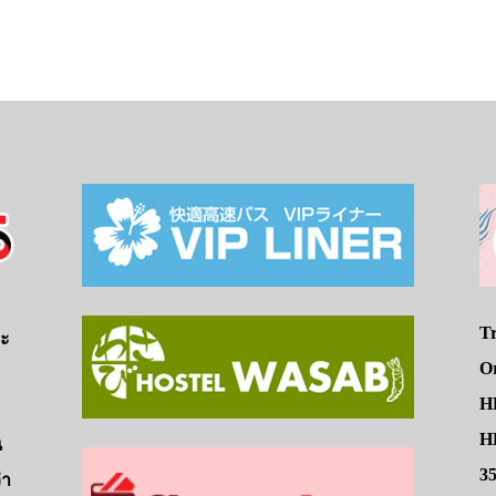
Tr
จะ
O
H
HE
น
3
่า