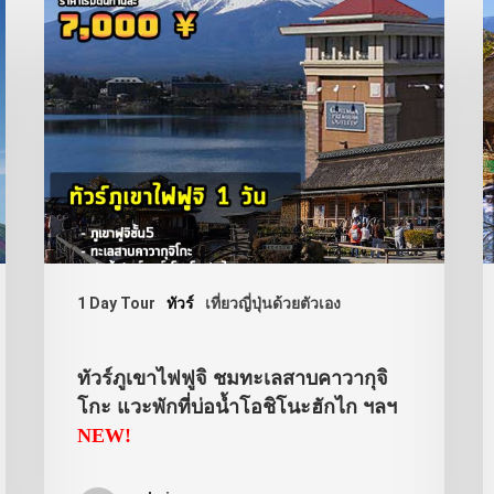
1 Day Tour
ทัวร์
เที่ยวญี่ปุ่นด้วยตัวเอง
ทัวร์ภูเขาไฟฟูจิ ชมทะเลสาบคาวากุจิ
โกะ แวะพักที่บ่อน้ำโอชิโนะฮักไก ฯลฯ
NEW!