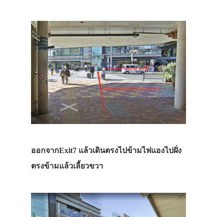
ออกจากExit7 แล้วเดินตรงไปข้ามไฟแองไปฝั่ง
ตรงข้ามแล้วเลี้ยวขวา