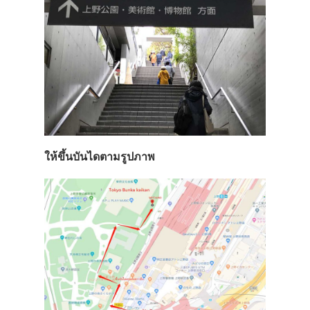
ให้ขึ้นบันไดตามรูปภาพ
ประเทศญี่ปุ่น
เที่ยวญี่ปุ่นด้วย
เอง
รถบัส
เดินทาง