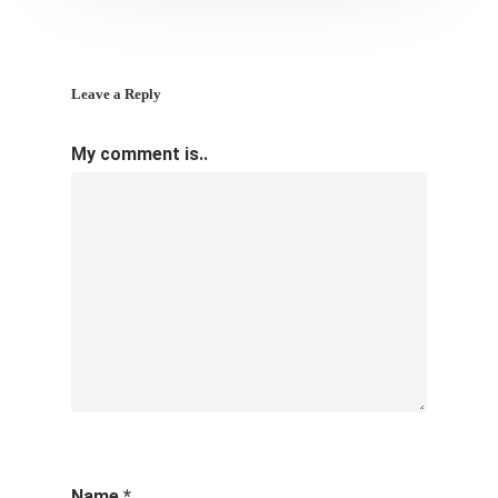
Leave a Reply
My comment is..
Name
*