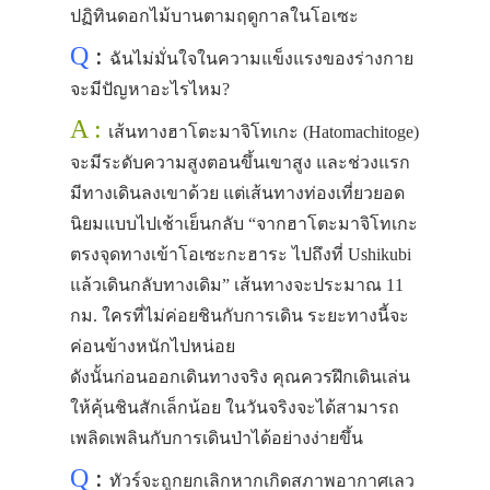
ปฏิทินดอกไม้บานตามฤดูกาลในโอเซะ
Q
:
ฉันไม่มั่นใจในความแข็งแรงของร่างกาย
จะมีปัญหาอะไรไหม?
A :
เส้นทางฮาโตะมาจิโทเกะ (Hatomachitoge)
จะมีระดับความสูงตอนขึ้นเขาสูง และช่วงแรก
มีทางเดินลงเขาด้วย แต่เส้นทางท่องเที่ยวยอด
นิยมแบบไปเช้าเย็นกลับ “จากฮาโตะมาจิโทเกะ
ตรงจุดทางเข้าโอเซะกะฮาระ ไปถึงที่ Ushikubi
แล้วเดินกลับทางเดิม” เส้นทางจะประมาณ 11
กม. ใครที่ไม่ค่อยชินกับการเดิน ระยะทางนี้จะ
ค่อนข้างหนักไปหน่อย
ดังนั้นก่อนออกเดินทางจริง คุณควรฝึกเดินเล่น
ให้คุ้นชินสักเล็กน้อย ในวันจริงจะได้สามารถ
เพลิดเพลินกับการเดินป่าได้อย่างง่ายขึ้น
Q
:
ทัวร์จะถูกยกเลิกหากเกิดสภาพอากาศเลว