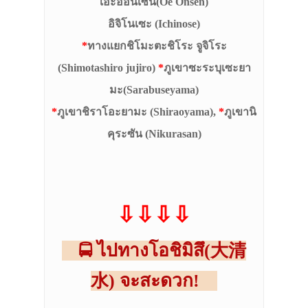
เอะออนเซ็น(Oe Onsen)
อิจิโนเซะ (Ichinose)
*
ทางแยกชิโมะตะชิโระ จูจิโระ
(Shimotashiro jujiro)
*
ภูเขาซะระบุเซะยา
มะ(Sarabuseyama)
*
ภูเขาชิราโอะยามะ (Shiraoyama),
*
ภูเขานิ
คุระซัน (Nikurasan)
⇩⇩⇩⇩
ไปทางโอชิมิสึ(
大清
🚍
水
) จะสะดวก!