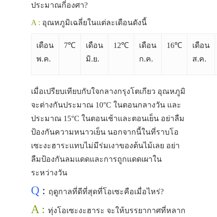
ประมาณกี่องศา?
A :
อุณหภูมิเฉลี่ยในแต่ละเดือนดังนี้
เดือน
7℃
เดือน
12℃
เดือน
16℃
เดือน
พ.ค.
มิ.ย.
ก.ค.
ส.ค.
เมื่อเปรียบเทียบกับใจกลางกรุงโตเกียว อุณหภูมิ
จะต่างกันประมาณ 10°C ในตอนกลางวัน และ
ประมาณ 15°C ในตอนเช้าและตอนเย็น อย่าลืม
ป้องกันความหนาวเย็น นอกจากนี้ในที่ราบโอ
เซะงะฮาระแทบไม่มีร่มเงาของต้นไม้เลย อย่า
ลืมป้องกันลมแดดและการถูกแดดเผาใน
ระหว่างวัน
Q
:
ฤดูกาลที่ดีที่สุดที่โอเซะคือเมื่อไหร่?
A :
ทุ่งโอเซะงะฮาระ จะให้บรรยากาศที่หลาก