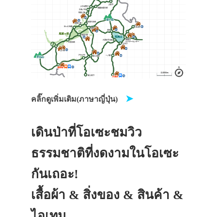
➤
คลิ๊กดูเพิ่มเติม(ภาษาญี่ปุ่น)
เดินป่าที่โอเซะชมวิว
ธรรมชาติที่งดงามในโอเซะ
กันเถอะ!
เสื้อผ้า & สิ่งของ & สินค้า &
ไอเทม