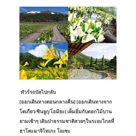
ทัวร์รถบัสไปกลับ
[ออกเดินทางตอนกลางคืน] [ออกเดินทางจาก
โตเกียว/ชินจูกุ/โอมิยะ] เต็มอิ่มกับดอกไม้บาน
ยามเช้าๆ เดินป่าธรรมชาติสวยๆในระยะไกลที่
ฮาโตะมาจิโทเกะ โอเซะ