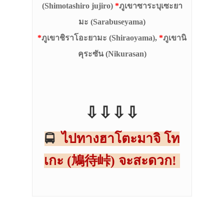
(Shimotashiro jujiro)
*
ภูเขาซาระบุเซะยา
มะ (Sarabuseyama)
*
ภูเขาชิราโอะยามะ (Shiraoyama),
*
ภูเขานิ
คุระซัน (Nikurasan)
⇩⇩⇩⇩
ไปทางฮาโตะมาจิ โท
🚍
เกะ (鳩待峠) จะสะดวก!