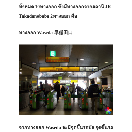
ทั้งหมด 10ทางออก ซึ่งมีทางออกจากสถานี JR
Takadanobaba 2ทางออก คือ
ทางออก Waseda 早稲田口
จากทางออก Waseda จะมีจุดขึ้นรถบัส จุดขึ้นรถ