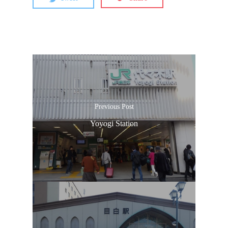
Previous Post
Yoyogi Station