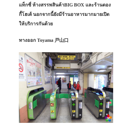
แท็กซี่ ห้างสรรพสินค้าBIG BOX และร้านดอง
กี้โฮเต้ นอกจากนี้ยังมีร้านอาหารมากมายเปิด
ให้บริการกันด้วย
ทางออก Toyama 戸山口