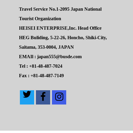
Travel Service No.1-2095 Japan National
Tourist Organization
HEISEI ENTERPRISE,Inc. Head Office
HEG Buliding, 5-22-26, Honcho, Shiki-City,
Saitama, 353-0004, JAPAN
EMAIl : japan555@busde.com
Tel : +81-48-487-7024
Fax : +81-48-487-7149