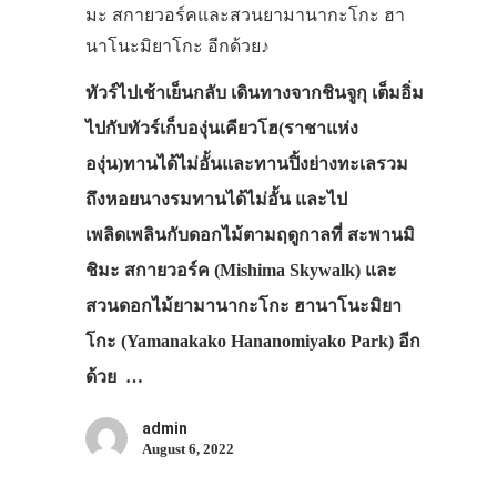
มะ สกายวอร์คและสวนยามานากะโกะ ฮา
นาโนะมิยาโกะ อีกด้วย♪
ทัวร์ไปเช้าเย็นกลับ เดินทางจากชินจูกุ เต็มอิ่ม
ไปกับทัวร์เก็บองุ่นเคียวโฮ(ราชาแห่ง
องุ่น)ทานได้ไม่อั้นและทานปิ้งย่างทะเลรวม
ถึงหอยนางรมทานได้ไม่อั้น และไป
เพลิดเพลินกับดอกไม้ตามฤดูกาลที่ สะพานมิ
ชิมะ สกายวอร์ค (Mishima Skywalk) และ
สวนดอกไม้ยามานากะโกะ ฮานาโนะมิยา
โกะ (Yamanakako Hananomiyako Park) อีก
ด้วย …
admin
August 6, 2022