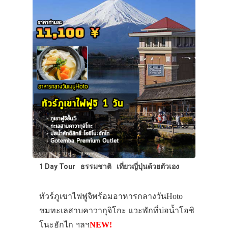
1 Day Tour
ธรรมชาติ
เที่ยวญี่ปุ่นด้วยตัวเอง
ทัวร์ภูเขาไฟฟูจิพร้อมอาหารกลางวันHoto
ชมทะเลสาบคาวากุจิโกะ แวะพักที่บ่อน้ำโอชิ
โนะฮักไก ฯลฯ
NEW!