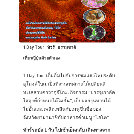
เดินทาง
ทัวร์
ที่พัก
สาระน่ารู้
1 Day Tour
ทัวร์
ธรรมชาติ
VIDEO
เที่ยวญี่ปุ่นด้วยตัวเอง
ภาพประทับใจ
1 Day Tour เต็มอิ่มไปกับการชมแสงไฟประดับ
อุโมงค์ใบเมเปิ้ลที่งานเทศกาลไม้เปลี่ยนสี
ทะเลสาบคาวากุจิโกะ, กิจกรรม “บรรจุเกาลัด
ใส่ถุงที่กำหนดได้ไม่อั้น”, เก็บผลองุ่นทานได้
ไม่อั้นและเพลิดเพลินกับเมนูขึ้นชื่อของ
จังหวัดยามานาชิกับอาหารค่ำเมนู “โฮโต”
ทัวร์รถบัส 1 วัน ไปเช้าเย็นกลับ เดินทางจาก