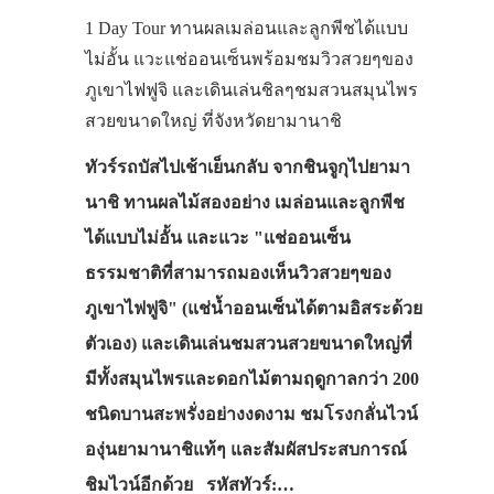
1 Day Tour ทานผลเมล่อนและลูกพีชได้แบบ
ไม่อั้น แวะแช่ออนเซ็นพร้อมชมวิวสวยๆของ
ภูเขาไฟฟูจิ และเดินเล่นชิลๆชมสวนสมุนไพร
สวยขนาดใหญ่ ที่จังหวัดยามานาชิ
ทัวร์รถบัสไปเช้าเย็นกลับ จากชินจูกุไปยามา
นาชิ ทานผลไม้สองอย่าง เมล่อนและลูกพีช
ได้แบบไม่อั้น และแวะ "แช่ออนเซ็น
ธรรมชาติที่สามารถมองเห็นวิวสวยๆของ
ภูเขาไฟฟูจิ" (แช่น้ำออนเซ็นได้ตามอิสระด้วย
ตัวเอง) และเดินเล่นชมสวนสวยขนาดใหญ่ที่
มีทั้งสมุนไพรและดอกไม้ตามฤดูกาลกว่า 200
ชนิดบานสะพรั่งอย่างงดงาม ชมโรงกลั่นไวน์
องุ่นยามานาชิแท้ๆ และสัมผัสประสบการณ์
ชิมไวน์อีกด้วย รหัสทัวร์:…