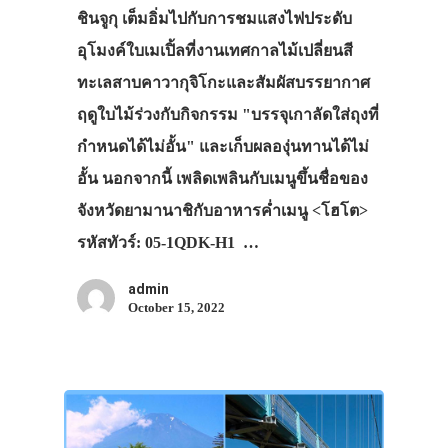
ชินจูกุ เต็มอิ่มไปกับการชมแสงไฟประดับ
อุโมงค์ใบเมเปิ้ลที่งานเทศกาลไม้เปลี่ยนสี
ทะเลสาบคาวากุจิโกะและสัมผัสบรรยากาศ
ฤดูใบไม้ร่วงกับกิจกรรม "บรรจุเกาลัดใส่ถุงที่
กำหนดได้ไม่อั้น" และเก็บผลองุ่นทานได้ไม่
อั้น นอกจากนี้ เพลิดเพลินกับเมนูขึ้นชื่อของ
จังหวัดยามานาชิกับอาหารค่ำเมนู <โฮโต>
รหัสทัวร์: 05-1QDK-H1 …
admin
October 15, 2022