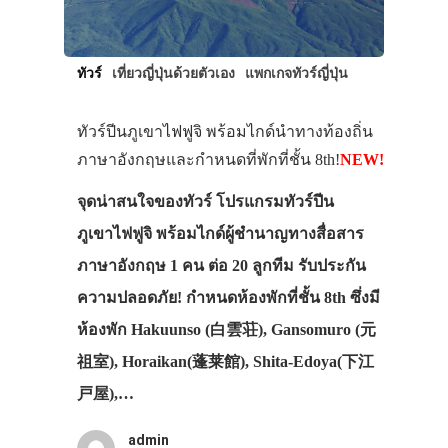
ทัวร์
เที่ยวญี่ปุ่นด้วยตัวเอง
แพกเกจทัวร์ญี่ปุ่น
ทัวร์ปีนภูเขาไฟฟูจิ พร้อมไกด์นำทางท้องถิ่น
ภาษาอังกฤษและกำหนดที่พักที่ชั้น 8th!
NEW!
จุดน่าสนใจของทัวร์ โปรแกรมทัวร์ปีน
ภูเขาไฟฟูจิ พร้อมไกด์ผู้ชำนาญทางสื่อสาร
ภาษาอังกฤษ 1 คน ต่อ 20 ลูกทีม รับประกัน
ความปลอดภัย! กำหนดห้องพักที่ชั้น 8th ซึ่งมี
ห้องพัก Hakuunso (白雲荘), Gansomuro (元
祖室), Horaikan(蓬莱館), Shita-Edoya(下江
戸屋),…
admin