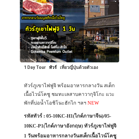
1 Day Tour
ทัวร์
เที่ยวญี่ปุ่นด้วยตัวเอง
ทัวร์ภูเขาไฟฟูจิ พร้อมอาหารกลางวัน สเต็ก
เนื้อไวน์โคชู ชมทะเลสาบคาวากุจิโกะ แวะ
พักที่บ่อน้ำโอชิโนะฮักไก ฯลฯ
NEW
รหัสทัวร์ : 05-10KC-H1(ไกด์ภาษาจีน)/05-
10KC-P1(ไกด์ภาษาอังกฤษ) ทัวร์ภูเขาไฟฟูจิ
1 วันพร้อมอาหารกลางวันสเต็กเนื้อไวน์โคชู