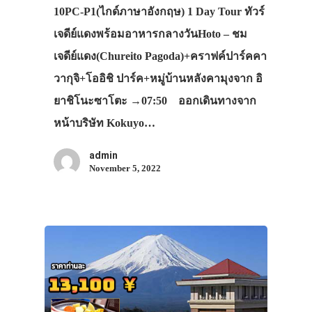
10PC-P1(ไกด์ภาษาอังกฤษ) 1 Day Tour ทัวร์
เจดีย์แดงพร้อมอาหารกลางวันHoto – ชม
เจดีย์แดง(Chureito Pagoda)+คราฟค์ปาร์คคา
วากุจิ+โออิชิ ปาร์ค+หมู่บ้านหลังคามุงจาก อิ
ยาชิโนะซาโตะ →07:50 ออกเดินทางจาก
หน้าบริษัท Kokuyo…
admin
November 5, 2022