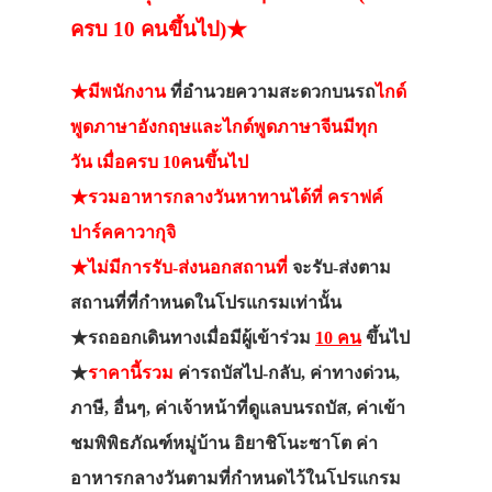
ครบ 10 คนขึ้นไป)★
★มีพนักงาน
ที่อำนวยความสะดวกบนรถ
ไกด์
พูดภาษาอังกฤษและไกด์พูดภาษาจีนมีทุก
วัน เมื่อครบ 10คนขึ้นไป
★รวมอาหารกลางวันหาทานได้ที่ คราฟค์
ปาร์คคาวากุจิ
★ไม่มีการรับ-ส่งนอกสถานที่
จะรับ-ส่งตาม
สถานที่ที่กำหนดในโปรแกรมเท่านั้น
★รถออกเดินทางเมื่อมีผู้เข้าร่วม
10 คน
ขึ้นไป
★
ราคานี้รวม
ค่ารถบัสไป-กลับ, ค่าทางด่วน,
ภาษี, อื่นๆ, ค่าเจ้าหน้าที่ดูแลบนรถบัส, ค่าเข้า
ชมพิพิธภัณฑ์หมู่บ้าน อิยาชิโนะซาโต ค่า
อาหารกลางวันตามที่กำหนดไว้ในโปรแกรม