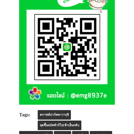
Tags:
คราฟค์ปาร์คคาวากุจิ
จุดขึ้นถบัสทัวร์ไปเช้าเย็นกลับ