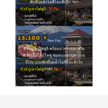
พักที่บ่อน้ำโอชิโนะฮักไก ฯลฯ
NEW!
Next Post
ทัวร์ภูเขาไฟฟูจิ พร้อมอาหารกลางวัน
สเต็กเนื้อไวน์โคชู ชมทะเลสาบคาวากุ
จิโกะ แวะพักที่บ่อน้ำโอชิโนะฮักไก
ฯลฯ
NEW