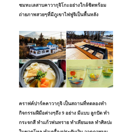
ชมทะเลสาบคาวากุจิโกะอย่างใกล้ชิดพร้อม
ถ่ายภาพสวยๆที่มีภูเขาไฟฟูจิเป็นพื้นหลัง
ประเทศญี่ปุ่น
เที่ยวญี่ปุ่นด้วย
เอง
รถบัส
คราฟค์ปาร์คคาวากุจิ เป็นสถานที่ทดลองทำ
เดินทาง
กิจกรรมฝีมือต่างๆถึง 9 อย่าง มีแบบ ลูกปัด ทำ
กระจกสี ทำแก้วพ่นทราย ทำเทียนเจล ทำศิลปะ
ทัวร์
ในขวดโหล ทำเครื่องประดับเงิน วาดภาพบน