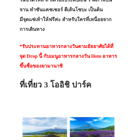
ที่พัก
จาน ทำซันแคชเชอร์ ตีเส้นโซบะ เป็นต้น
สาระน่ารู้
มีจุดแช่เท้าให้ฟรีค่ะ สำหรับใครที่เหนื่อยจาก
VIDEO
การเดินทาง
ภาพประทับใจ
*รับประทานอาหารกลางวันตามอัธยาศัยได้ที่
จุด Drop นี้ กับเมนูอาหารกลางวัน Hoto อาหาร
ขึ้นชื่อของยามานาชิ
ที่เที่ยว 3 โออิชิ ปาร์ค