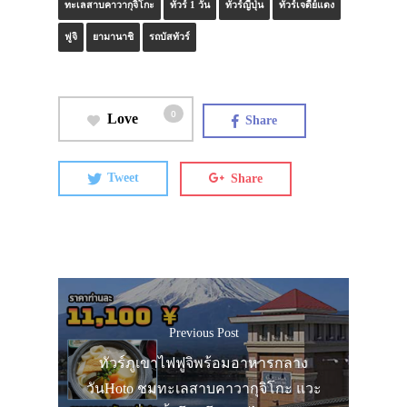
ทะเลสาบคาวากุจิโกะ
ทัวร์ 1 วัน
ทัวร์ญี่ปุ่น
ทัวร์เจดีย์แดง
ฟูจิ
ยามานาชิ
รถบัสทัวร์
0
Love
Share
Tweet
Share
Previous Post
ทัวร์ภูเขาไฟฟูจิพร้อมอาหารกลาง
วันHoto ชมทะเลสาบคาวากุจิโกะ แวะ